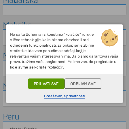
Mađarska
Meksiko
Na sajtu Bohemia.rs koristimo "kolačiće" i druge
Crkva "Devica Marija Gvadalupska"
slične tehnologije, kako bi smo obezbedili rad
određenih funkcionalnosti, za prikupljanje zbirne
statistike i da vam ponudimo sadržaj, koji je
Monako
relevantan vašim interesovanjima. Da bismo garantovali vaša
prava, tražimo vašu saglasnost. Molimo vas, da pregledate u
koje svrhe se koriste "kolačići".
Kazino u Monte Karlu
Nemačka
PRIHVATI SVE
ODBIJAM SVE
Podešavanje privatnosti
Minhen
Peru