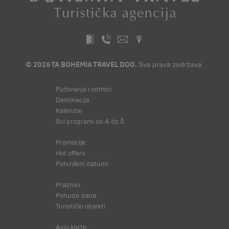
© 2026 TA BOHEMIA TRAVEL DOO.
Sva prava zadržava.
Putovanja i odmori
Destinacija
Kalendar
Svi programi od A do Š
Promocije
Hot offers
Potvrđeni datumi
Praznici
Ponuda dana
Turistički objekti
Avio karte