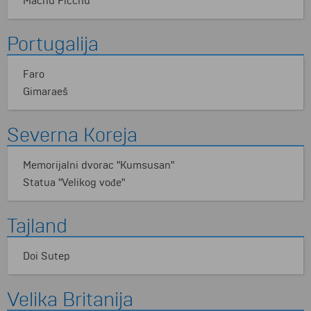
Machu Picchu
Portugalija
Faro
Gimaraeš
Severna Koreja
Memorijalni dvorac "Kumsusan"
Statua "Velikog vođe"
Tajland
Doi Sutep
Velika Britanija