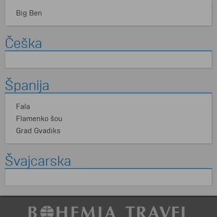
Big Ben
Češka
Španija
Fala
Flamenko šou
Grad Gvadiks
Švajcarska