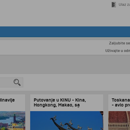
Ulaz z
Zaljubite se u Pariz i už
Uživajte u odmoru na Kosta
inavije
Putovanje u KINU - Kina,
Toskana 
Hongkong, Makao, sa
- avio p
posetom manastira Šaolin
4 noćenja