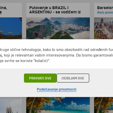
ina,
Putovanje u BRAZIL I
Barselon
a
ARGENTINU - sa vodičem iz
Avio prev
Šaolin
Srbije!
druge slične tehnologije, kako bi smo obezbedili rad određenih fu
j, koji je relevantan vašim interesovanjima. Da bismo garantoval
e svrhe se koriste "kolačići".
499 €
od
10 dana
10 dana
3769 €
od
PRIHVATI SVE
ODBIJAM SVE
e!
Putovanje u DOMINIKANSKU
Putovan
REPUBLIKU - 7 noćenja na
REPUBLI
io prevoz!
bazi All inclusive - čarterom iz
Podešavanje privatnosti
bazi All 
Madrida!
Madrida