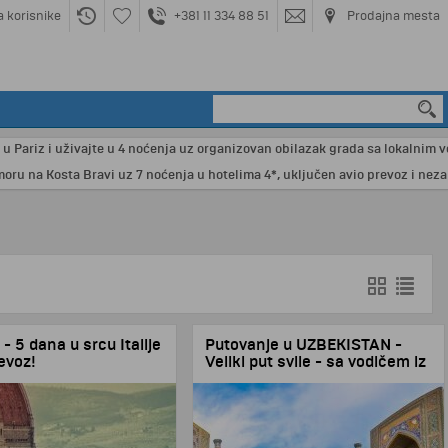
a korisnike
+381 11 334 88 51
Prodajna mesta
ivajte u 4 noćenja uz organizovan obilazak grada sa lokalnim vodičem koji ć
 Bravi uz 7 noćenja u hotelima 4*, uključen avio prevoz i nezaboravan obi
- 5 dana u srcu Italije
Putovanje u UZBEKISTAN -
revoz!
Veliki put svile - sa vodičem iz
Srbije!
, 5 dana, avio program