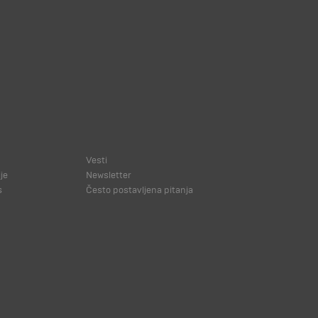
Vesti
je
Newsletter
s
Često postavljena pitanja