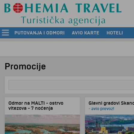
PUTOVANJA I ODMORI
AVIO KARTE
HOTELI
Promocije
Odmor na MALTI - ostrvo
Glavni gradovi Skand
vitezova - 7 noćenja
- avio prevoz!
Individualni program. Asistencija
na srpskom jeziku!