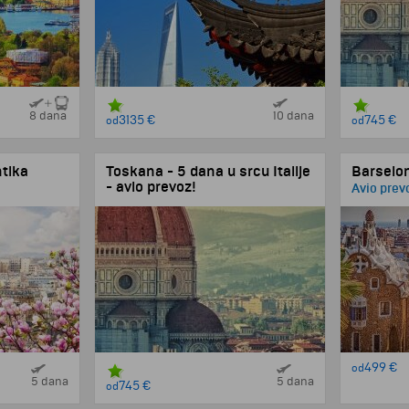
8 dana
10 dana
3135 €
745 €
od
od
ntika
Toskana - 5 dana u srcu Italije
Barselon
- avio prevoz!
Avio prev
4 noćenja, 5 dana, avio program
499 €
od
5 dana
5 dana
745 €
od