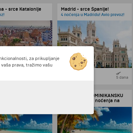
a - srce Katalonije
Madrid - srce Španije!
oz!
4 noćenja u Madridu! Avio prevoz!
nkcionalnosti, za prikupljanje
i vaša prava, tražimo vašu
4 dana
5 dana
599 €
od
je u DOMINIKANSKU
Putovanje u DOMINIKANSKU
KU - 7 noćenja na
REPUBLIKU - 7 noćenja na
inclusive - čarterom iz
bazi All inclusive - čarterom iz
!
Madrida!