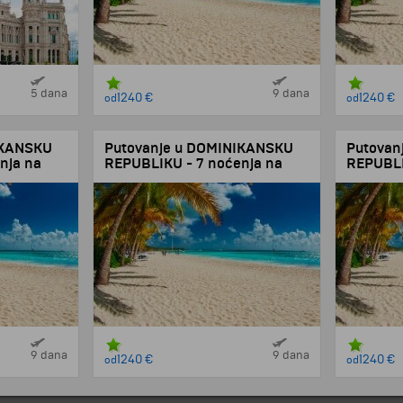
5 dana
9 dana
1240 €
1240 €
od
od
IKANSKU
Putovanje u DOMINIKANSKU
Putovan
nja na
REPUBLIKU - 7 noćenja na
REPUBLI
čarterom iz
bazi All inclusive - čarterom iz
bazi All 
Madrida!
Madrida
9 dana
9 dana
1240 €
1240 €
od
od