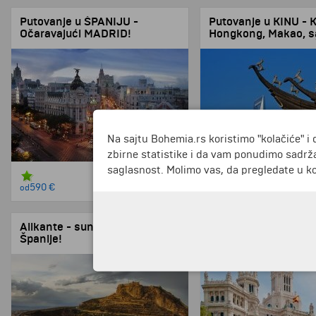
Putovanje u ŠPANIJU -
Putovanje u KINU - K
Očaravajući MADRID!
Hongkong, Makao, s
posetom manastira 
3 noćenja u Maridu! - avio prevoz!
Na sajtu Bohemia.rs koristimo "kolačiće" i 
zbirne statistike i da vam ponudimo sadrža
saglasnost. Molimo vas, da pregledate u koj
4 dana
590 €
3135 €
od
od
Alikante - sunčano lice
Madrid - srce Španij
Španije!
4 noćenja u Madridu! Av
3 noćenja ! Avio prevoz!