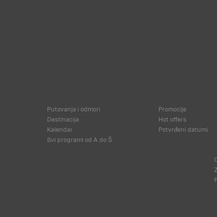
Putovanja i odmori
Promocije
Destinacija
Hot offers
Kalendar
Potvrđeni datumi
Svi programi od A do Š