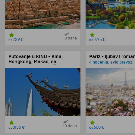
8 dana
739 €
1475 €
od
od
Putovanje u KINU - Kina,
Pariz - ljubav i roma
Hongkong, Makao, sa
4 noćenja, avio prevoz!
posetom manastira Šaolin
10 dana
3135 €
600 €
od
od