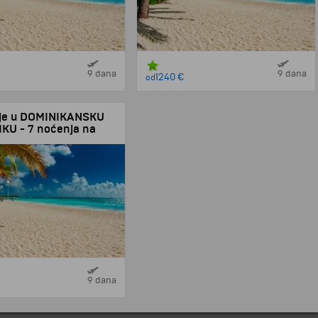
9 dana
9 dana
1240 €
od
je u DOMINIKANSKU
KU - 7 noćenja na
inclusive - čarterom iz
!
9 dana