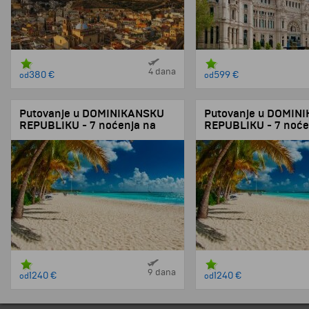
4 dana
380 €
599 €
od
od
Putovanje u DOMINIKANSKU
Putovanje u DOMIN
REPUBLIKU - 7 noćenja na
REPUBLIKU - 7 noće
bazi All inclusive - čarterom iz
bazi All inclusive - 
Madrida!
Madrida!
9 dana
1240 €
1240 €
od
od