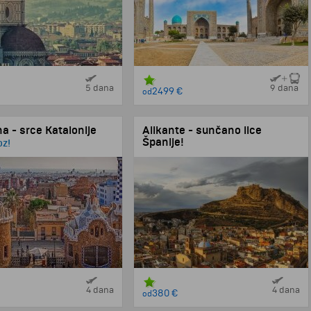
5 dana
9 dana
2499 €
od
a - srce Katalonije
Alikante - sunčano lice
Španije!
oz!
3 noćenja ! Avio prevoz!
4 dana
4 dana
380 €
od