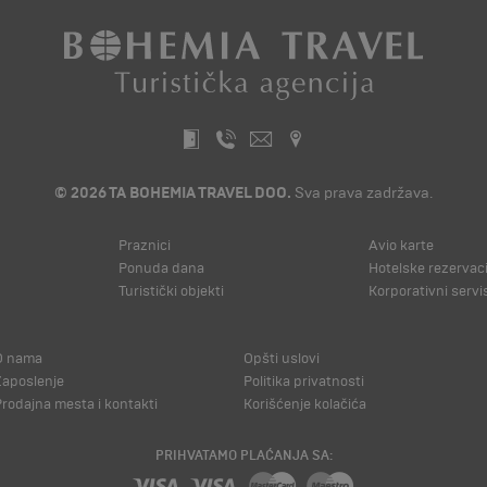
© 2026 TA BOHEMIA TRAVEL DOO.
Sva prava zadržava.
Praznici
Avio karte
Ponuda dana
Hotelske rezervaci
Turistički objekti
Korporativni servi
O nama
Opšti uslovi
Zaposlenje
Politika privatnosti
Prodajna mesta i kontakti
Korišćenje kolačića
PRIHVATAMO PLAĆANJA SA: