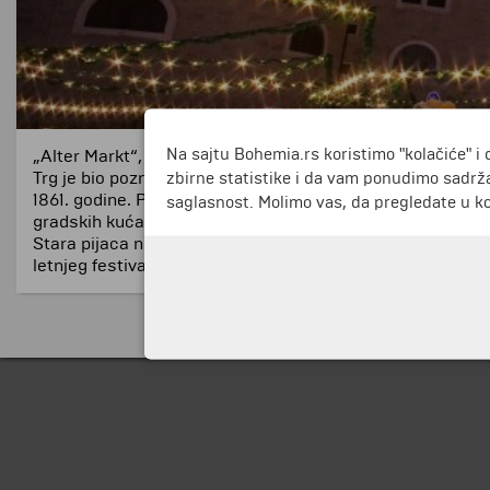
Na sajtu Bohemia.rs koristimo "kolačiće" i 
„Alter Markt“, Stara pijaca u istorijskom centru Salcburga,
Trg je bio poznat kao Trg Ludviga Viktora između 1873. i 
zbirne statistike i da vam ponudimo sadrža
1861. godine. Pijaca mlečnih proizvoda, pijaca začinskog 
saglasnost. Molimo vas, da pregledate u koj
gradskih kuća, čije jezgro često datira iz srednjeg veka.
Stara pijaca nije korišćena samo kao nedeljna pijaca, ve
letnjeg festivala i godišnji ples bosonogih pekara.