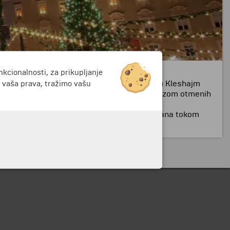
nkcionalnosti, za prikupljanje
pijaca.
ara Franca Jozefa I, koji se preselio u palatu Kleshajm
i vaša prava, tražimo vašu
ezane sa centralnom pijacom. Trg je okružen nizom otmenih
 mačeva rudara iz Dirnberga, vatru Svetog Jovana tokom