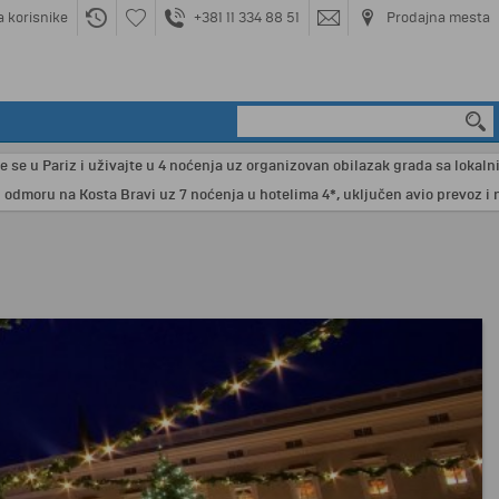
a korisnike
+381 11 334 88 51
Prodajna mesta
 Pariz i uživajte u 4 noćenja uz organizovan obilazak grada sa lokalnim vodi
u na Kosta Bravi uz 7 noćenja u hotelima 4*, uključen avio prevoz i nezab