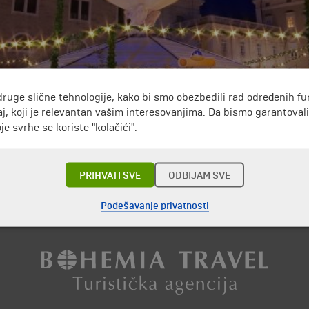
druge slične tehnologije, kako bi smo obezbedili rad određenih fu
 već je u 13. veku bila uređena kao gradski trgovački centar i 
1927. godine, po nadvojvodi Ludvigu Viktoru, najmlađem bratu c
j, koji je relevantan vašim interesovanjima. Da bismo garantoval
bilja, pijaca repe/kupusa i pijaca pećara nekada su bile pov
e svrhe se koriste "kolačići".
ć je služila i kao svečano okruženje za ples na Duhove, ples
PRIHVATI SVE
ODBIJAM SVE
Putovanja i odmori do Austrija »
Podešavanje privatnosti