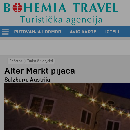
PUTOVANJA I ODMORI
AVIO KARTE
HOTELI
Početna
Turistički objekti
Alter Markt pijaca
Salzburg, Austrija