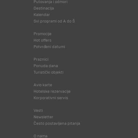
Putovanja i odmori
Destinacija
Kalendar
Svi programi od A do Š
Promocije
Hot offers
Potvrđeni datumi
Praznici
Ponuda dana
Turistički objekti
Avio karte
Hotelske rezervacije
Korporativni servis
Vesti
Newsletter
Često postavljena pitanja
O nama