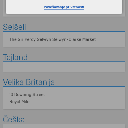
Gimaraeš
Podešavanje privatnosti
Grad Lagos
Sejšeli
The Sir Percy Selwyn Selwyn-Clarke Market
Tajland
Velika Britanija
10 Downing Street
Royal Mile
Češka