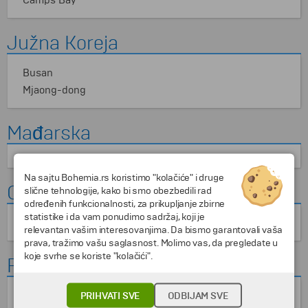
Camps Bay
Južna Koreja
Busan
Mjaong-dong
Mađarska
Na sajtu Bohemia.rs koristimo "kolačiće" i druge
Oman
slične tehnologije, kako bi smo obezbedili rad
određenih funkcionalnosti, za prikupljanje zbirne
statistike i da vam ponudimo sadržaj, koji je
Suk Murtah
relevantan vašim interesovanjima. Da bismo garantovali vaša
prava, tražimo vašu saglasnost. Molimo vas, da pregledate u
koje svrhe se koriste "kolačići".
Portugalija
Faro
PRIHVATI SVE
ODBIJAM SVE