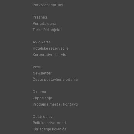
Potvrđeni datumi
Praznici
Ponuda dana
Turistički objekti
Avio karte
Hotelske rezervacije
Korporativni servis
Vesti
Newsletter
Često postavljena pitanja
O nama
Zaposlenje
Prodajna mesta i kontakti
Opšti uslovi
Politika privatnosti
Korišćenje kolačića