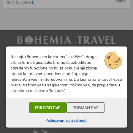
8 dana
1475 €
1529 €
od
Na sajtu Bohemia.rs koristimo "kolačiće" i druge
slične tehnologije, kako bi smo obezbedili rad
određenih funkcionalnosti, za prikupljanje zbirne
statistike i da vam ponudimo sadržaj, koji je
relevantan vašim interesovanjima. Da bismo garantovali vaša
© 2026 TA BOHEMIA TRAVEL DOO.
Sva prava zadržava.
prava, tražimo vašu saglasnost. Molimo vas, da pregledate u
koje svrhe se koriste "kolačići".
Putovanja i odmori
Destinacija
Kalendar
PRIHVATI SVE
ODBIJAM SVE
Svi programi od A do Š
Podešavanje privatnosti
Promocije
Hot offers