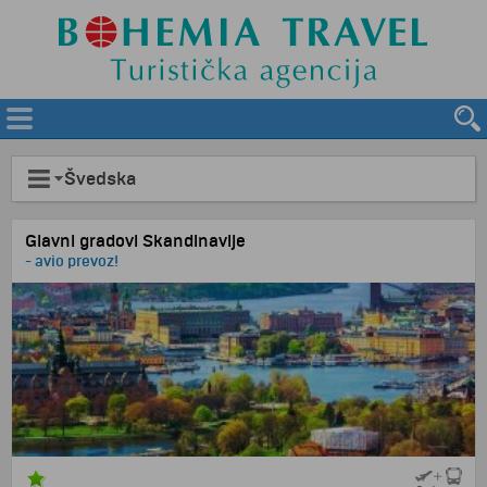
Švedska
Glavni gradovi Skandinavije
- avio prevoz!