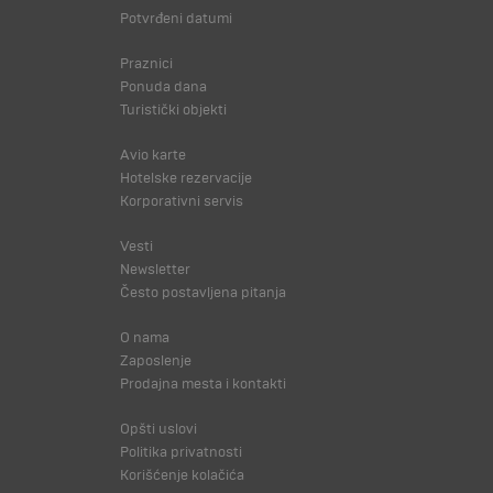
Potvrđeni datumi
Praznici
Ponuda dana
Turistički objekti
Avio karte
Hotelske rezervacije
Korporativni servis
Vesti
Newsletter
Često postavljena pitanja
O nama
Zaposlenje
Prodajna mesta i kontakti
Opšti uslovi
Politika privatnosti
Korišćenje kolačića