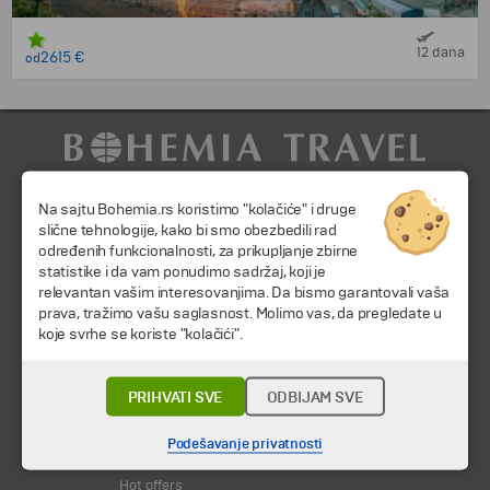
12 dana
2615 €
od
Na sajtu Bohemia.rs koristimo "kolačiće" i druge
slične tehnologije, kako bi smo obezbedili rad
određenih funkcionalnosti, za prikupljanje zbirne
statistike i da vam ponudimo sadržaj, koji je
relevantan vašim interesovanjima. Da bismo garantovali vaša
© 2026 TA BOHEMIA TRAVEL DOO.
Sva prava zadržava.
prava, tražimo vašu saglasnost. Molimo vas, da pregledate u
koje svrhe se koriste "kolačići".
Putovanja i odmori
Destinacija
Kalendar
PRIHVATI SVE
ODBIJAM SVE
Svi programi od A do Š
Podešavanje privatnosti
Promocije
Hot offers