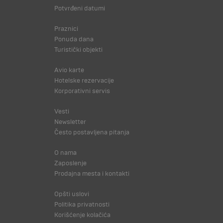
Potvrđeni datumi
Praznici
Ponuda dana
Turistički objekti
Avio karte
Hotelske rezervacije
Korporativni servis
Vesti
Newsletter
Često postavljena pitanja
O nama
Zaposlenje
Prodajna mesta i kontakti
Opšti uslovi
Politika privatnosti
Korišćenje kolačića