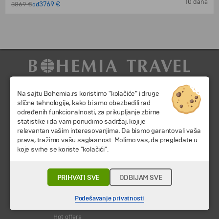
10 dana
3769 €
3869 €
od
Na sajtu Bohemia.rs koristimo "kolačiće" i druge
slične tehnologije, kako bi smo obezbedili rad
određenih funkcionalnosti, za prikupljanje zbirne
statistike i da vam ponudimo sadržaj, koji je
relevantan vašim interesovanjima. Da bismo garantovali vaša
© 2026 TA BOHEMIA TRAVEL DOO.
Sva prava zadržava.
prava, tražimo vašu saglasnost. Molimo vas, da pregledate u
koje svrhe se koriste "kolačići".
Putovanja i odmori
Destinacija
Kalendar
PRIHVATI SVE
ODBIJAM SVE
Svi programi od A do Š
Podešavanje privatnosti
Promocije
Hot offers