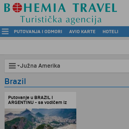
PUTOVANJA I ODMORI
AVIO KARTE
HOTELI
Južna Amerika
Brazil
Putovanje u BRAZIL I
ARGENTINU - sa vodičem iz
Srbije!