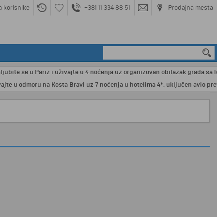
a korisnike
+381 11 334 88 51
Prodajna mesta
ite se u Pariz i uživajte u 4 noćenja uz organizovan obilazak grada sa lokal
 u odmoru na Kosta Bravi uz 7 noćenja u hotelima 4*, uključen avio prevoz