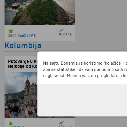
10 dana
3769 €
3869 €
od
Kolumbija
Putovanje u KOLUMBIJU -
Na sajtu Bohemia.rs koristimo "kolačiće" i 
Najbolje od Kolumbije - sa
zbirne statistike i da vam ponudimo sadrža
vodičem iz Srbije!
saglasnost. Molimo vas, da pregledate u koj
12 dana