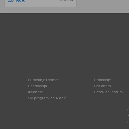
3059 €
od
Putovanja i odmori
Promocije
Destinacija
Hot offers
Kalendar
Potvrđeni datumi
Svi programi od A do Š