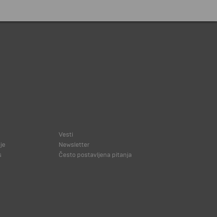
Vesti
je
Newsletter
s
Često postavljena pitanja