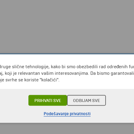
druge slične tehnologije, kako bi smo obezbedili rad određenih fu
j, koji je relevantan vašim interesovanjima. Da bismo garantoval
e svrhe se koriste "kolačići".
PRIHVATI SVE
ODBIJAM SVE
Podešavanje privatnosti