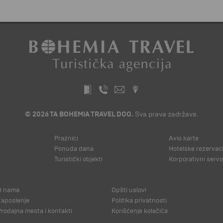
© 2026 TA BOHEMIA TRAVEL DOO.
Sva prava zadržava.
Praznici
Avio karte
Ponuda dana
Hotelske rezervaci
Turistički objekti
Korporativni servi
O nama
Opšti uslovi
Zaposlenje
Politika privatnosti
Prodajna mesta i kontakti
Korišćenje kolačića