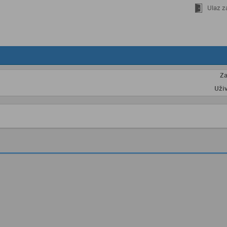
Ulaz z
Zaljub
Uživajte