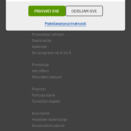
PRIHVATI SVE
ODBIJAM SVE
© 2026 TA BOHEMIA TRAVEL DOO.
Sva prava zadržava.
Podešavanje privatnosti
Putovanja i odmori
Destinacija
Kalendar
Svi programi od A do Š
Promocije
Hot offers
Potvrđeni datumi
Praznici
Ponuda dana
Turistički objekti
Avio karte
Hotelske rezervacije
Korporativni servis