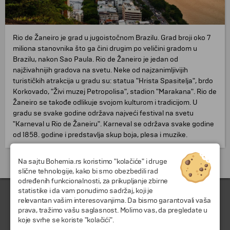
Rio de Žaneiro je grad u jugoistočnom Brazilu. Grad broji oko 7
miliona stanovnika što ga čini drugim po veličini gradom u
Brazilu, nakon Sao Paula. Rio de Žaneiro je jedan od
najživahnijih gradova na svetu. Neke od najzanimljivijih
turističkih atrakcija u gradu su: statua "Hrista Spasitelja", brdo
Korkovado, "Živi muzej Petropolisa", stadion "Marakana". Rio de
Žaneiro se takođe odlikuje svojom kulturom i tradicijom. U
gradu se svake godine održava najveći festival na svetu
"Karneval u Rio de Žaneiru". Karneval se održava svake godine
od 1858. godine i predstavlja skup boja, plesa i muzike.
Na sajtu Bohemia.rs koristimo "kolačiće" i druge
Putovanja i odmori do Brazil »
slične tehnologije, kako bi smo obezbedili rad
određenih funkcionalnosti, za prikupljanje zbirne
statistike i da vam ponudimo sadržaj, koji je
relevantan vašim interesovanjima. Da bismo garantovali vaša
prava, tražimo vašu saglasnost. Molimo vas, da pregledate u
koje svrhe se koriste "kolačići".