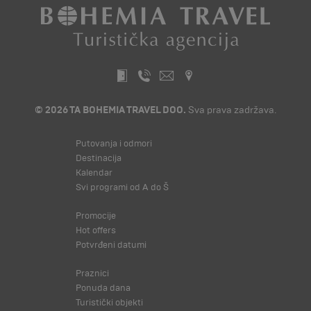
© 2026 TA BOHEMIA TRAVEL DOO.
Sva prava zadržava.
Putovanja i odmori
Destinacija
Kalendar
Svi programi od A do Š
Promocije
Hot offers
Potvrđeni datumi
Praznici
Ponuda dana
Turistički objekti