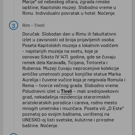
Marije" od nebeskog oltara, zgrada rimske
opštine; Kapitolski muzeji. Slobodno vreme u
Rimu. Individualni povratak u hotel. Noćenje.
3
Rim
–
Tivoli
Doručak. Slobodan dan u Rimu ili fakultativni
izlet u zavisnosti od broja prijavljenih osoba:
Poseta Kapitolskih muzeja s lokalnim vodičem
- najstarijih muzeja na svetu, koje je
osnovao Siksto IV 1471. godine, gde se čuvaju
remek dela Karavađa, Ticijana, Tintoreta i
Rubensa. Muzeji čuvaju neprocenjive kolekcije
antičke umetnosti poput konjičke statue Marka
Aurelija i čuvene vučice koja je negovala Romula i
Rema – tvorce večnog grada. Slobodno vreme.
Poludnevni izlet u
Tivoli
– mali srednjovekovni
grad, nekadašnja rezidencija starorimskih
aristokratskih porodica i careva, rodno mesto
mnogih umetnika i muzičara. Poseta vili „D Este“
poznatoj po svojim baštama, uvrštenoj na
UNESKO-oj listi svetske, kulutrne i prirodne
baštine. Noćenje.