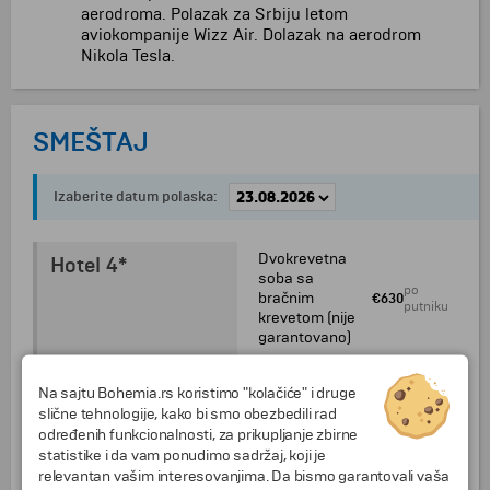
aerodroma. Polazak za Srbiju letom
aviokompanije Wizz Air. Dolazak na aerodrom
Nikola Tesla.
SMEŠTAJ
Izaberite datum polaska:
Dvokrevetna
Hotel 4*
soba sa
po
bračnim
€630
putniku
krevetom (nije
garantovano)
Dvokrevetna
Na sajtu Bohemia.rs koristimo "kolačiće" i druge
soba sa
po
odvojenim
slične tehnologije, kako bi smo obezbedili rad
€630
putniku
krevetima (nije
određenih funkcionalnosti, za prikupljanje zbirne
garantovano)
statistike i da vam ponudimo sadržaj, koji je
relevantan vašim interesovanjima. Da bismo garantovali vaša
Dodatni ležaj u