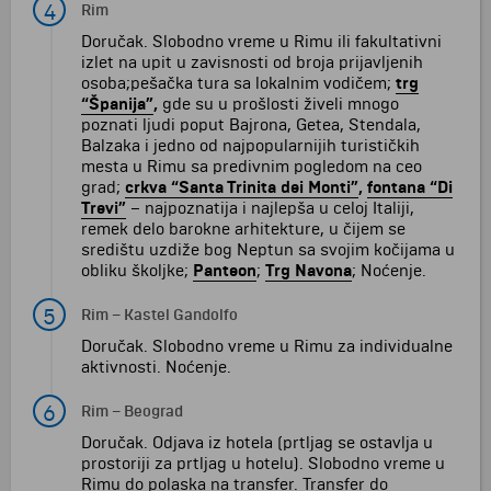
4
Rim
Doručak. Slobodno vreme u Rimu ili fakultativni
izlet na upit u zavisnosti od broja prijavljenih
osoba;pešačka tura sa lokalnim vodičem;
trg
“Španija”
,
gde su u prošlosti živeli mnogo
poznati ljudi poput Bajrona, Getea, Stendala,
Balzaka i jedno od najpopularnijih turističkih
mesta u Rimu sa predivnim pogledom na ceo
grad;
crkva “Santa Trinita dei Monti”
,
fontana “Di
Trevi”
– najpoznatija i najlepša u celoj Italiji,
remek delo barokne arhitekture, u čijem se
središtu uzdiže bog Neptun sa svojim kočijama u
obliku školjke;
Panteon
;
Trg Navona
; Noćenje.
5
Rim
–
Kastel Gandolfo
Doručak. Slobodno vreme u Rimu za individualne
aktivnosti. Noćenje.
6
Rim
–
Beograd
Doručak. Odjava iz hotela (prtljag se ostavlja u
prostoriji za prtljag u hotelu). Slobodno vreme u
Rimu do polaska na transfer. Transfer do