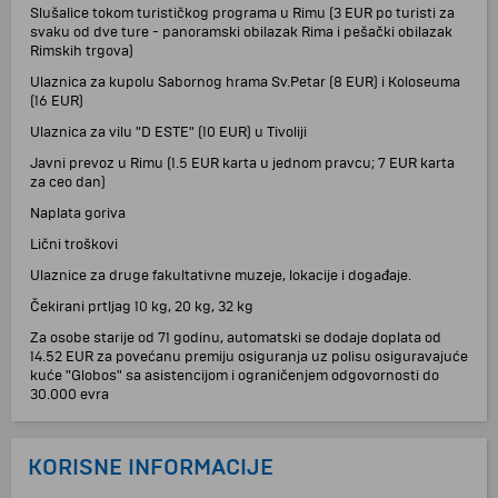
Slušalice tokom turističkog programa u Rimu (3 EUR po turisti za
svaku od dve ture - panoramski obilazak Rima i pešački obilazak
Rimskih trgova)
Ulaznica za kupolu Sabornog hrama Sv.Petar (8 EUR) i Koloseuma
(16 EUR)
Ulaznica za vilu "D ESTE" (10 EUR) u Tivoliji
Javni prevoz u Rimu (1.5 EUR karta u jednom pravcu; 7 EUR karta
za ceo dan)
Naplata goriva
Lični troškovi
Ulaznice za druge fakultativne muzeje, lokacije i događaje.
Čekirani prtljag 10 kg, 20 kg, 32 kg
Za osobe starije od 71 godinu, automatski se dodaje doplata od
14.52 EUR za povećanu premiju osiguranja uz polisu osiguravajuće
kuće "Globos" sa asistencijom i ograničenjem odgovornosti do
30.000 evra
KORISNE INFORMACIJE