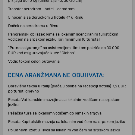
prtljaga do 10 kg (dimenzija 40/30/20 cm)
Transfer aerodrom - hotel - aerodrom
5 noćenja sa doručkom u hotelu 4* u Rimu
Doček na aerodromu u Rimu
Panoramski obilazak Rima sa lokalnim licenciranim turističkim
vodičem na srpskom jeziku (pri minimum 10 turista)
"Putno osiguranje" sa asistencijom i limitom pokrića do 30.000
EUR kod osiguravajuće kuće "Globos".
Vodič tokom celog putovanja
CENA ARANŽMANA NE OBUHVATA:
Boravišna taksa u Italiji (plaćaju osobe na recepciji hotela) 7,5 EUR
po turisti dnevno
Poseta Vatikanskim muzejima sa lokalnim vodičem na srpskom
jeziku
Pešačka tura sa lokalnim vodičem do Rimskih trgova
Poseta Kapitolskih muzeja sa lokalnim vodičem na srpskom jeziku
Poludnevni izlet u Tivoli sa lokalnim vodičem na srpskom jeziku