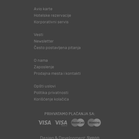
Avio karte
Hotelske rezervacije
Korporativni servis
Vesti
Newsletter
Često postavljena pitanja
O nama
Zaposlenje
Prodajna mesta i kontakti
Opšti uslovi
Politika privatnosti
Korišćenje kolačića
PRIHVATAMO PLAĆANJA SA:
Design & Development:
Sveon