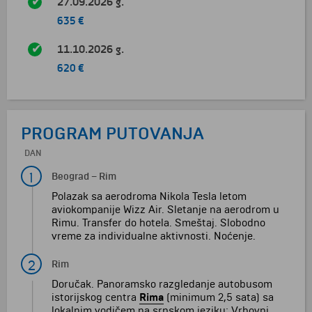
27.09.2026 g.
635 €
11.10.2026 g.
620 €
PROGRAM PUTOVANJA
DAN
1
Beograd
–
Rim
Polazak sa aerodroma Nikola Tesla letom
aviokompanije Wizz Air. Sletanje na aerodrom u
Rimu. Transfer do hotela. Smeštaj. Slobodno
vreme za individualne aktivnosti. Noćenje.
2
Rim
Doručak.
Panoramsko razgledanje autobusom
istorijskog centra
Rima
(minimum 2,5 sata) sa
lokalnim vodičem na srpskom jeziku; Vrhovni