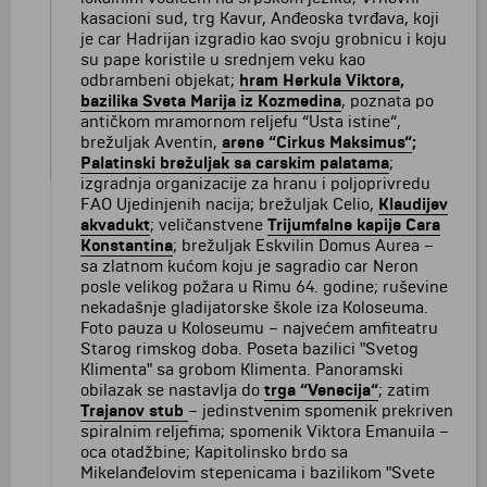
kasacioni sud, trg Kavur, Anđeoska tvrđava, koji
je car Hadrijan izgradio kao svoju grobnicu i koju
su pape koristile u srednjem veku kao
odbrambeni objekat;
hram Herkula Viktora
,
bazilika Sveta Marija iz Kozmedina
, poznata po
antičkom mramornom reljefu “Usta istine“,
brežuljak Aventin,
arene “Cirkus Maksimus“
;
Palatinski brežuljak sa carskim palatama
;
izgradnja organizacije za hranu i poljoprivredu
FAO Ujedinjenih nacija; brežuljak Celio,
Klaudijev
akvadukt
; veličanstvene
Trijumfalne kapije Cara
Konstantina
; brežuljak Eskvilin Domus Aurea –
sa zlatnom kućom koju je sagradio car Neron
posle velikog požara u Rimu 64. godine; ruševine
nekadašnje gladijatorske škole iza Koloseuma.
Foto pauza u Koloseumu – najvećem amfiteatru
Starog rimskog doba. Poseta bazilici "Svetog
Klimenta" sa grobom Klimenta. Panoramski
obilazak se nastavlja do
trga “Venecija“
; zatim
Trajanov stub
– jedinstvenim spomenik prekriven
spiralnim reljefima; spomenik Viktora Emanuila –
oca otadžbine; Kapitolinsko brdo sa
Mikelanđelovim stepenicama i bazilikom "Svete