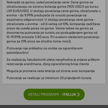
Naknada za gorivo, usled povećanje cene: Cene goriva se
obračunavaju na osnovu kotacija goriva (905 USD/t po kursu
1,09 EUR/USD). U slučaju povećanja cene goriva, obračunate u
evrima - do 9,99% preduzeće će snositi povećanje na
sopstvenu odgovornost. U slučaju povećanja cene goriva -
obračunate u evrima - od ili većeg od 10%, kompanija zadržava
pravo da uvede porez na gorivo. Visina takse na gorivo za
dvosmerna putovanja po turistu sa poskupljenjem goriva od
10-19,99% iznosiće 5,80 evra. Pri svakom sledećem povećanju
goriva za 10% iznos se shodno tome množi.
Putovanje nije prikladno za osobe sa ograničenom
pokretljivošću!
Za realizaciju fakultativnih izleta neophodna je prijava prilikom
rezervacije aranžmana, zbog ograničenog broja mesta
Moguća je promena reda letenja od strane avio-kompanije.
Putovanje se realizuje uz minimum 20 prijavljenih turista.
ITALIJA
OSTALI PROGRAMI -