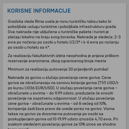
KORISNE INFORMACIJE
Gradska vlada Rima uvela je novu turističku taksu kako bi
poboljšala uslugu turistima i poboljšala infrastrukturu grada.
Ova naknada nije uključena u turističke pakete i turisti je
plaćaju lokalno na kraju svog boravka. Naknada je sledeća: 2-3
evra po noćenju po osobi u hotelu 1/2/3* i 4-6 evra po noćenju
po osobi u hotelu sa 4*.
Za realizaciju fakultativnih izleta neophodna je prijava prilikom
rezervacije aranzmana, zbog ogranicenog broja mesta
Minimum za realizaciju putovanja 30 prijavljenih putnika!
Naknade za gorivo u slučaju povećanja cene goriva: Cene
goriva se obračunavaju na osnovu kotacija goriva (755 USD/t
po kursu 1,1036 EUR/USD). U slučaju povećanja cene goriva –
obračunate u evrima – do 9,99 odsto, preduzeće će snositi
povećanje na sopstvenu odgovornost. U slučaju povećanja
cene goriva - obračunate u evrima - od ili većeg od 10%,
kompanija zadržava pravo da uvede porez na gorivo. Visina
takse na gorivo za dvosmerna putovanja po osobi sa
poskupljenjem goriva od 10-19,99 odsto iznosiće 4,70 evra. Pri
svakom sledećem povećanju goriva za 10% iznos se shodno