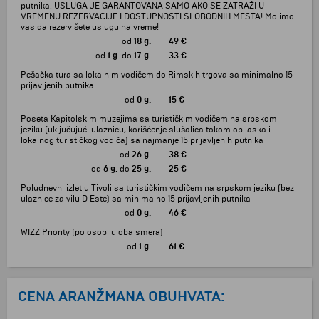
putnika. USLUGA JE GARANTOVANA SAMO AKO SE ZATRAŽI U
VREMENU REZERVACIJE I DOSTUPNOSTI SLOBODNIH MESTA! Molimo
vas da rezervišete uslugu na vreme!
od
18 g.
49 €
od
1 g.
do
17 g.
33 €
Pešačka tura sa lokalnim vodičem do Rimskih trgova sa minimalno 15
prijavljenih putnika
od
0 g.
15 €
Poseta Kapitolskim muzejima sa turističkim vodičem na srpskom
jeziku (uključujući ulaznicu, korišćenje slušalica tokom obilaska i
lokalnog turističkog vodiča) sa najmanje 15 prijavljenih putnika
od
26 g.
38 €
od
6 g.
do
25 g.
25 €
Poludnevni izlet u Tivoli sa turističkim vodičem na srpskom jeziku (bez
ulaznice za vilu D Este) sa minimalno 15 prijavljenih putnika
od
0 g.
46 €
WIZZ Priority (po osobi u oba smera)
od
1 g.
61 €
CENA ARANŽMANA OBUHVATA: