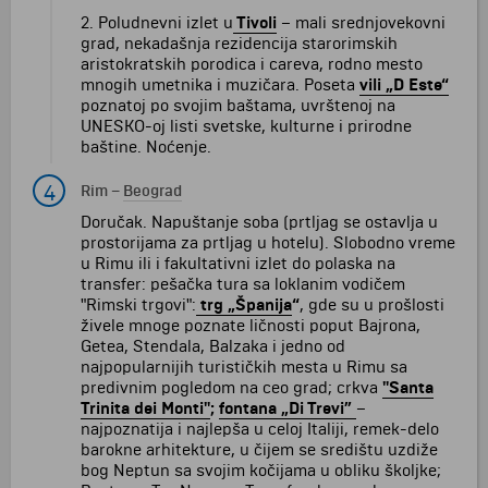
2. Poludnevni izlet u
Tivoli
– mali srednjovekovni
grad, nekadašnja rezidencija starorimskih
aristokratskih porodica i careva, rodno mesto
mnogih umetnika i muzičara. Poseta
v
ili „D Este“
poznatoj po svojim baštama, uvrštenoj na
UNESKO-oj listi svetske, kulturne i prirodne
baštine. Noćenje.
4
Rim
–
Beograd
Doručak. Napuštanje soba (prtljag se ostavlja u
prostorijama za prtljag u hotelu). Slobodno vreme
u Rimu ili i fakultativni izlet do polaska na
transfer: pešačka tura sa loklanim vodičem
"Rimski trgovi":
trg
„Španija
“
, gde su u prošlosti
živele mnoge poznate ličnosti poput Bajrona,
Getea, Stendala, Balzaka i jedno od
najpopularnijih turističkih mesta u Rimu sa
predivnim pogledom na ceo grad; crkva
"Santa
Trinita
dei Monti"
;
fontana „Di Trevi”
–
najpoznatija i najlepša u celoj Italiji, remek-delo
barokne arhitekture, u čijem se središtu uzdiže
bog Neptun sa svojim kočijama u obliku školjke;