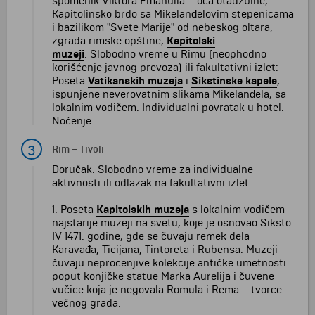
spomenik Viktora Emanuila – oca otadžbine;
Kapitolinsko brdo sa Mikelanđelovim stepenicama
i bazilikom "Svete Marije" od nebeskog oltara,
zgrada rimske opštine;
Kapitolski
muzeji
. Slobodno vreme u Rimu (neophodno
korišćenje javnog prevoza) ili fakultativni izlet:
Poseta
Vatikanskih muzeja
i
Sikstinske kapele
,
ispunjene neverovatnim slikama Mikelanđela, sa
lokalnim vodičem. Individualni povratak u hotel.
Noćenje.
3
Rim
–
Tivoli
Doručak. Slobodno vreme za individualne
aktivnosti ili odlazak na fakultativni izlet
1. Poseta
Kapitolskih muzeja
s lokalnim vodičem -
najstarije muzeji na svetu, koje je osnovao Siksto
IV 1471. godine, gde se čuvaju remek dela
Karavađa, Ticijana, Tintoreta i Rubensa. Muzeji
čuvaju neprocenjive kolekcije antičke umetnosti
poput konjičke statue Marka Aurelija i čuvene
vučice koja je negovala Romula i Rema – tvorce
večnog grada.