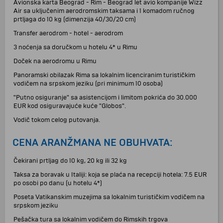
Avionska karta Beograd - Rim - Beograd let avio kompanije Wizz
Air sa uključenim aerodromskim taksama i 1 komadom ručnog
prtljaga do 10 kg (dimenzija 40/30/20 cm)
Transfer aerodrom - hotel - aerodrom
3 noćenja sa doručkom u hotelu 4* u Rimu
Doček na aerodromu u Rimu
Panoramski obilazak Rima sa lokalnim licenciranim turističkim
vodičem na srpskom jeziku (pri minimum 10 osoba)
"Putno osiguranje" sa asistencijom i limitom pokrića do 30.000
EUR kod osiguravajuće kuće "Globos".
Vodič tokom celog putovanja.
CENA ARANŽMANA NE OBUHVATA:
Čekirani prtljag do 10 kg, 20 kg ili 32 kg
Taksa za boravak u Italiji: koja se plaća na recepciji hotela: 7.5 EUR
po osobi po danu (u hotelu 4*)
Poseta Vatikanskim muzejima sa lokalnim turističkim vodičem na
srpskom jeziku
Pešačka tura sa lokalnim vodičem do Rimskih trgova