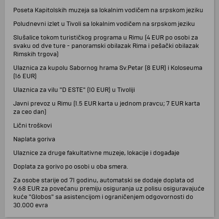
Poseta Kapitolskih muzeja sa lokalnim vodičem na srpskom jeziku
Poludnevni izlet u Tivoli sa lokalnim vodičem na srpskom jeziku
Slušalice tokom turističkog programa u Rimu (4 EUR po osobi za
svaku od dve ture - panoramski obilazak Rima i pešački obilazak
Rimskih trgova)
Ulaznica za kupolu Sabornog hrama Sv.Petar (8 EUR) i Koloseuma
(16 EUR)
Ulaznica za vilu "D ESTE" (10 EUR) u Tivoliji
Javni prevoz u Rimu (1.5 EUR karta u jednom pravcu; 7 EUR karta
za ceo dan)
Lični troškovi
Naplata goriva
Ulaznice za druge fakultativne muzeje, lokacije i događaje
Doplata za gorivo po osobi u oba smera.
Za osobe starije od 71 godinu, automatski se dodaje doplata od
9.68 EUR za povećanu premiju osiguranja uz polisu osiguravajuće
kuće "Globos" sa asistencijom i ograničenjem odgovornosti do
30.000 evra