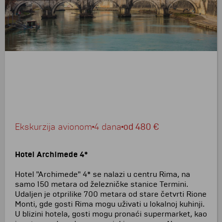
Ekskurzija avionom
4 dana
od
480 €
Hotel Archimede 4*
Hotel "Archimede" 4* se nalazi u centru Rima, na
samo 150 metara od železničke stanice Termini.
Udaljen je otprilike 700 metara od stare četvrti Rione
Monti, gde gosti Rima mogu uživati u lokalnoj kuhinji.
U blizini hotela, gosti mogu pronaći supermarket, kao