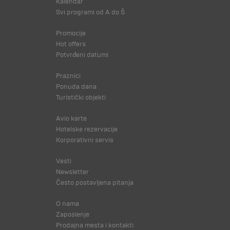
Kalendar
Svi programi od A do Š
Promocije
Hot offers
Potvrđeni datumi
Praznici
Ponuda dana
Turistički objekti
Avio karte
Hotelske rezervacije
Korporativni servis
Vesti
Newsletter
Često postavljena pitanja
O nama
Zaposlenje
Prodajna mesta i kontakti