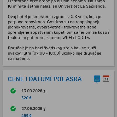
i restorane brze hrane po niskim cenama. Na samo
10 minuta šetnje nalazi se Univerzitet La Sapijenca.
Ovaj hotel je smešten u zgradi iz XIX veka, koja je
potpuno renovirana. Gostima su na raspolaganju
jednokrevetne, dvokrevetne i trokrevetne sobe
opremljene sopstvenim kupatilom sa fenom za kosu i
toaletnim priborom, klimom, WI-FI i LCD TV.
Doručak je na bazi švedskog stola koji se služi
svakog jutra (07:00 - 10:00) ukoliko nije drugačije
naznačeno.
CENE I DATUMI POLASKA
13.09.2026 g.
520 €
27.09.2026 g.
499 €