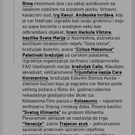
Rima
(minimum dva i po sata) autobusom sa
lokalnim vodičem na srpskom jeziku: Vrhovni
kasacioni sud,
trg Kavur
,
Anđeoska tvrđava
, koji
je car Hadrijan izgradio kao svoju grobnicu i koju
su pape koristile u srednjem veku kao
odbrambeni objekat;
hram Herkula Viktora
,
bazilika Sveta Marija
iz Kozmedina, poznata po
antičkom mramornom reljefu "Usta istine",
brežuljak Aventin, arene
“
Cirkus Maksimus“
Palatinski brežuljak
sa carskim palatama;
izgradnja organizacije za hranu i poljoprivredu
FAO Ujedinjenih nacija;
brežuljak Celio
, Klaudijev
akvadukt; veličanstvene
Trijumfalne kapije Cara
Konstantina
; brežuljak Eskvilin Domus Aurea –
zlatnom kućom koju je sagradio car Neron posle
velikog požara u Rimu 64. godine;ruševine
nekadašnje gladijatorske škole iza
Koloseuma.Foto pauza u
Koloseumu
– najvećem
amfiteatru Starog rimskog doba. Poseta bazilici
"Svetog Klimenta"
sa grobom Klimenta.
Panoramski obilazak se nastavlja do trga
“Venecija“
; zatim
Trajanov stub
– jedinstvenim
spomenik prekriven spiralnim reljefima;