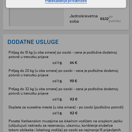
Podešavanje privatnosti
dvokrevetnoj
€520
putniku
sobi
Jednokrevetna
po
€632
soba
putniku
DODATNE USLUGE
Prtljag do 10 kg (u oba smera) po osobi - cena je podložna dodatnoj
potvrdi u trenutku prijave
od
1 g.
64 €
Prtljag do 20 kg (u oba smera) po osobi - cena je podložna dodatnoj
potvrdi u trenutku prijave
od
1 g.
90 €
Prtljag do 32 kg (u oba smera) po osobi - cena je podložna dodatnoj
potvrdi u trenutku prijave
od
1 g.
112 €
Doplata za susedna mesta (u oba smera) - po osobi (podložno potvrdi)
od
1 g.
112 €
Poseta Vatikanskim muzejima sa lokalnim vodičem na srspkom jeziku
(uključujući naknadu za rezervaciju, ulaznicu, korišćenje slušalica
tokom obilaska i lokalnog vodiča) po osobi sa najmanje 15 prijavljenih