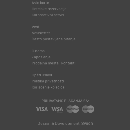
Avio karte
Hotelske rezervacije
Korporativni servis
Vesti
Newsletter
Često postavljena pitanja
O nama
Zaposlenje
Prodajna mesta i kontakti
Opšti uslovi
Politika privatnosti
Korišćenje kolačića
PRIHVATAMO PLAĆANJA SA:
Design & Development:
Sveon