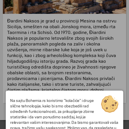
Đardini Naksos je grad u provinciji Mesina na ostrvu
Sicilija, smešten na obali Jonskog mora, između rta
Taormina i rta Schisò. Od 1970. godine, Điardini
Naksos je popularno letovalište zbog svojih širokih
plaža, panoramskih pogleda na zaliv i okolna
uzvišenja, mirne ribarske luke koja je još uvek u
funkciji, kao i zbog arheološkog kompleksa koji čuva
hiljadugodišnju istoriju grada. Razvoj grada kao
turističkog odredišta doprineo je živahnosti njegove
obalske oblasti, sa brojnim restoranima,
prodavnicama i picerijama. Điardini Naksos privlači
kako italijanske, tako i strane turiste, zahvaljujući
čistim plažama, kristalno čistom moru, dobroj
infrastrukturi i blizini Taormine.
Na sajtu Bohemia.rs koristimo "kolačiće" i druge
slične tehnologije, kako bi smo obezbedili rad
Putovanja i odmori do Italija »
određenih funkcionalnosti, za prikupljanje zbirne
statistike i da vam ponudimo sadržaj, koji je
relevantan vašim interesovanjima. Da bismo garantovali vaša
prava, tražimo vašu saglasnost. Molimo vas, da pregledate u