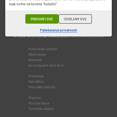
koje svrhe se koriste "kolačići".
PRIHVATI SVE
ODBIJAM SVE
Podešavanje privatnosti
© 2026 TA BOHEMIA TRAVEL DOO.
Sva prava zadržava.
Putovanja i odmori
Destinacija
Kalendar
Svi programi od A do Š
Promocije
Hot offers
Potvrđeni datumi
Praznici
Ponuda dana
Turistički objekti