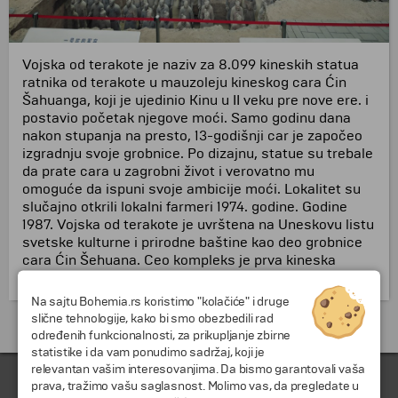
Vojska od terakote je naziv za 8.099 kineskih statua
ratnika od terakote u mauzoleju kineskog cara Ćin
Šahuanga, koji je ujedinio Kinu u II veku pre nove ere. i
postavio početak njegove moći. Samo godinu dana
nakon stupanja na presto, 13-godišnji car je započeo
izgradnju svoje grobnice. Po dizajnu, statue su trebale
da prate cara u zagrobni život i verovatno mu
omoguće da ispuni svoje ambicije moći. Lokalitet su
slučajno otkrili lokalni farmeri 1974. godine. Godine
1987. Vojska od terakote je uvrštena na Uneskovu listu
svetske kulturne i prirodne baštine kao deo grobnice
cara Ćin Šehuana. Ceo kompleks je prva kineska
lokacija na ovoj listi.
Na sajtu Bohemia.rs koristimo "kolačiće" i druge
slične tehnologije, kako bi smo obezbedili rad
Putovanja i odmori do Kina »
određenih funkcionalnosti, za prikupljanje zbirne
statistike i da vam ponudimo sadržaj, koji je
relevantan vašim interesovanjima. Da bismo garantovali vaša
prava, tražimo vašu saglasnost. Molimo vas, da pregledate u