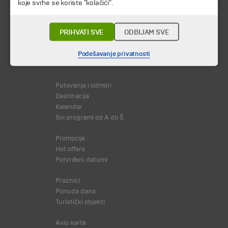
koje svrhe se koriste "kolačići".
PRIHVATI SVE
ODBIJAM SVE
Podešavanje privatnosti
© 2026 TA BOHEMIA TRAVEL DOO.
Sva prava zadržava.
Putovanja i odmori
Destinacija
Kalendar
Svi programi od A do Š
Promocije
Hot offers
Potvrđeni datumi
Praznici
Ponuda dana
Turistički objekti
Avio karte