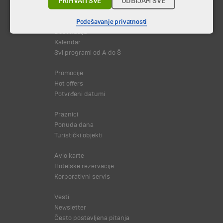
PRIHVATI SVE
ODBIJAM SVE
Putovanja i odmori
Podešavanje privatnosti
Destinacija
Kalendar
Svi programi od A do Š
Promocije
Hot offers
Potvrđeni datumi
Praznici
Ponuda dana
Turistički objekti
Avio karte
Hotelske rezervacije
Korporativni servis
Vesti
Newsletter
Često postavljena pitanja