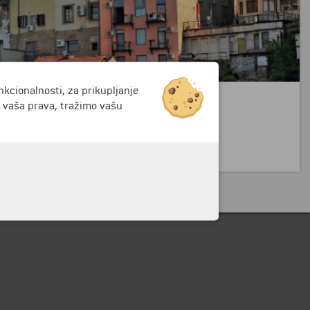
nkcionalnosti, za prikupljanje
i vaša prava, tražimo vašu
ki rezervat.