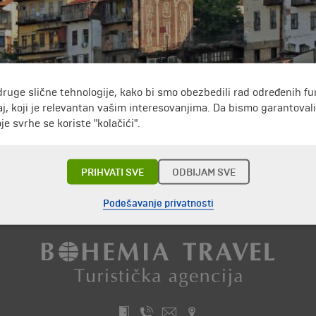
druge slične tehnologije, kako bi smo obezbedili rad određenih fu
j, koji je relevantan vašim interesovanjima. Da bismo garantoval
menom brdu.
e svrhe se koriste "kolačići".
e inspiriše veliki broj crkava i manastira u blizini grada.
ske renesanse.
km od grada nalazi se selo Arbanasi, proglašeno za arhitektons
PRIHVATI SVE
ODBIJAM SVE
Putovanja i odmori do Bugarska »
Podešavanje privatnosti