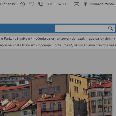
a korisnike
+381 11 334 88 51
Prodajna mesta
iz i uživajte u 4 noćenja uz organizovan obilazak grada sa lokalnim vodičem 
 Kosta Bravi uz 7 noćenja u hotelima 4*, uključen avio prevoz i nezaborav