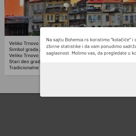
Na sajtu Bohemia.rs koristimo "kolačiće" i 
Veliko Trnovo se nalazi na obalama reke Jantre.
zbirne statistike i da vam ponudimo sadrža
Simbol grada je tvrđava Carevec, koja se nalazi na istoi
saglasnost. Molimo vas, da pregledate u koj
Veliko Trnovo je bila stara prestonica Bugarske, a posetioc
Stari deo grada čuva tipičnu atmosferu iz perioda bugar
Tradicionalne kuće nadvisuju obale reke Jantre. Samo 6 