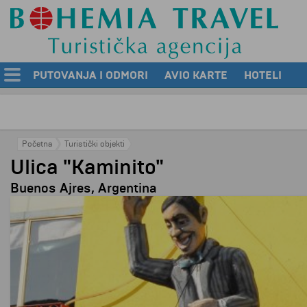
PUTOVANJA I ODMORI
AVIO KARTE
HOTELI
Početna
Turistički objekti
Ulica "Kaminito"
Buenos Ajres, Argentina