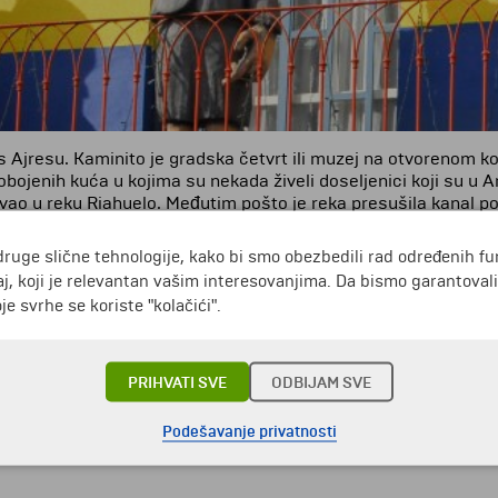
 Ajresu. Kaminito je gradska četvrt ili muzej na otvorenom koj
obojenih kuća u kojima su nekada živeli doseljenici koji su u A
ulivao u reku Riahuelo. Međutim pošto je reka presušila kanal 
ca je postala napuštena. Područje je bilo zanemareno sve do 
druge slične tehnologije, kako bi smo obezbedili rad određenih fu
tvara ovde svoja umetnička dela. Sledili su ga brojni umetnic
j, koji je relevantan vašim interesovanjima. Da bismo garantoval
se nude predstave tanga i narodnih argentinskih plesova.
e svrhe se koriste "kolačići".
komunalne stanove koje su izgradili imigranti. Ova ulica je n
PRIHVATI SVE
ODBIJAM SVE
jih je 1926. godine napisana muzika za poznato tango "Camini
Podešavanje privatnosti