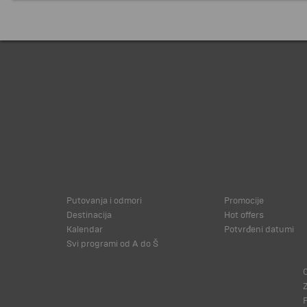
Putovanja i odmori
Promocije
Destinacija
Hot offers
Kalendar
Potvrđeni datumi
Svi programi od A do Š