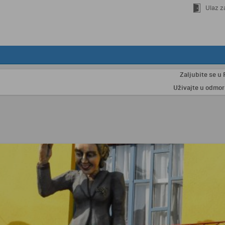
Ulaz z
Zaljubite se u Pariz i
Uživajte u odmoru na Kos