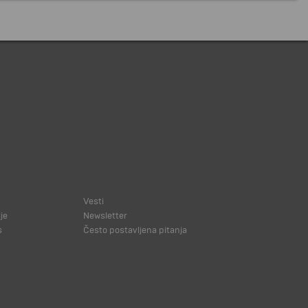
Vesti
je
Newsletter
s
Često postavljena pitanja