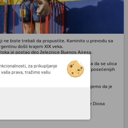
i ne biste trebali da propustite. Kaminito u prevodu sa
rgentinu došli krajem XIX veka.
potoka je postao deo železnice Buenos Airesa.
50ih godina XX veka kada je donesena odluka da se ulica
nkcionalnosti, za prikupljanje
i Buenos Airesa. Danas je Kaminito jedan od posećenijih
i vaša prava, tražimo vašu
ezaobilazna atrakcija grada pa vam preporučujemo da je
to", delo argentinskog kompozitora Huana de Diosa