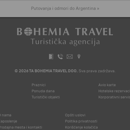
Putovanja i odmori do Argentina »
© 2026 TA BOHEMIA TRAVEL DOO.
Sva prava zadržava.
Praznici
Avio karte
Ponuda dana
Hotelske rezervaci
Turistički objekti
Korporativni servi
O nama
Opšti uslovi
Zaposlenje
Politika privatnosti
Prodajna mesta i kontakti
Korišćenje kolačića