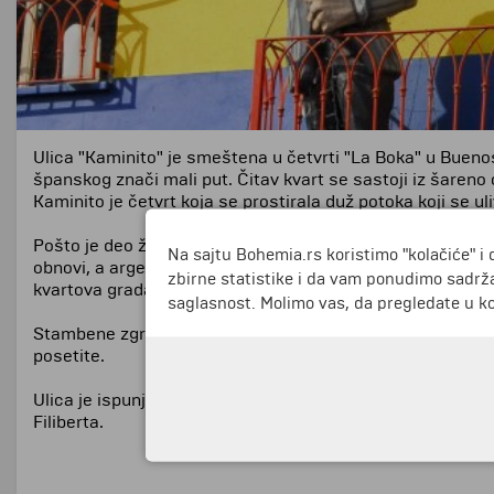
Ulica "Kaminito" je smeštena u četvrti "La Boka" u Buenos
španskog znači mali put. Čitav kvart se sastoji iz šareno 
Kaminito je četvrt koja se prostirala duž potoka koji se 
Pošto je deo železničke pruge u ovom kvartu zatvoren uli
Na sajtu Bohemia.rs koristimo "kolačiće" i 
obnovi, a argentinski umetnik Benito Martin je počeo da s
zbirne statistike i da vam ponudimo sadrža
kvartova grada. Ovde se nalazi nekolicina restorana gde 
saglasnost. Molimo vas, da pregledate u koj
Stambene zgrade izrađene od drveta i lima tipične su za 
posetite.
Ulica je ispunjena mnoštvom malih kafića. U jednom od n
Filiberta.