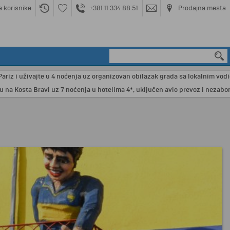
a korisnike
+381 11 334 88 51
Prodajna mesta
 uživajte u 4 noćenja uz organizovan obilazak grada sa lokalnim vodičem koji
ta Bravi uz 7 noćenja u hotelima 4*, uključen avio prevoz i nezaboravan o