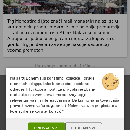
Trg Monastiraki (što znači mali manastir) nalazi se u
starom delu grada i mesto je koje najbolje predstavlja
i tradiciju i znamenitosti Atine. Nalazi se u senci
Akropolja i jedno je od glavnih mesta za kupovinu u
gradu. Trg je idealan za šetnje, iako je saobraćaj
veoma prometan.
Putovanja i odmori do Grčka »
Na sajtu Bohemia.rs koristimo "kolačiće" i druge
slične tehnologije, kako bi smo obezbedili rad
određenih funkcionalnosti, za prikupljanje zbirne
statistike i da vam ponudimo sadržaj, koji je
relevantan vašim interesovanjima. Da bismo garantovali vaša
prava, tražimo vašu saglasnost. Molimo vas, da pregledate u
koje svrhe se koriste "kolačići".
© 2026 TA BOHEMIA TRAVEL DOO.
Sva prava zadržava.
PRIHVATI SVE
ODBIJAM SVE