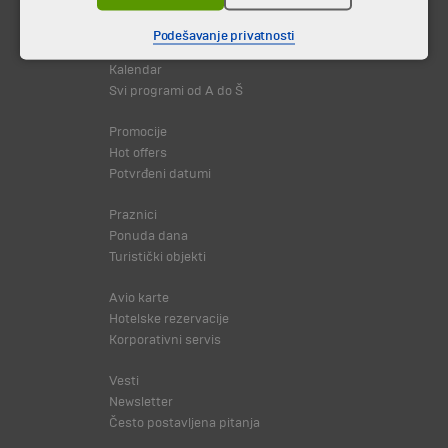
Putovanja i odmori
Podešavanje privatnosti
Destinacija
Kalendar
Svi programi od A do Š
Promocije
Hot offers
Potvrđeni datumi
Praznici
Ponuda dana
Turistički objekti
Avio karte
Hotelske rezervacije
Korporativni servis
Vesti
Newsletter
Često postavljena pitanja