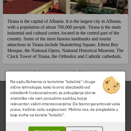
Tirana is the capital of Albania.
It is the largest city in Albania,
with a population of about 700,000 people.
Tirana is the main
industrial and cultural center, located in the central part of the
country.
Some of the most famous landmarks and tourist
attractions in Tirana include Skanderbeg Square, Ethem Bey
Mosque, the National Opera, National Historical Museum, The
Clock Tower of Tirana, the Orthodox and Catholic cathedrals.
Putovanja i odmori do Albanija »
Na sajtu Bohemia.rs koristimo "kolačiće" i druge
slične tehnologije, kako bi smo obezbedili rad
određenih funkcionalnosti, za prikupljanje zbirne
statistike i da vam ponudimo sadržaj, koji je
relevantan vašim interesovanjima. Da bismo garantovali vaša
prava, tražimo vašu saglasnost. Molimo vas, da pregledate u
koje svrhe se koriste "kolačići".
© 2026 TA BOHEMIA TRAVEL DOO.
Sva prava zadržava.