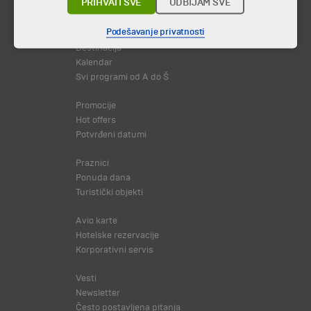
PRIHVATI SVE
ODBIJAM SVE
Podešavanje privatnosti
Putovanja i odmori
Destinacija
Kalendar
Svi programi od A do Š
Promocije
Hot offers
Potvrđeni datumi
Praznici
Ponuda dana
Turistički objekti
Avio karte
Hotelske rezervacije
Korporativni servis
Vesti
Newsletter
Često postavljena pitanja