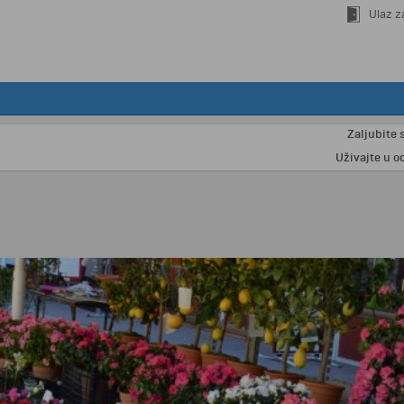
Ulaz z
Zaljubite se u Pa
Uživajte u odmoru n