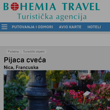
PUTOVANJA I ODMORI
AVIO KARTE
HOTELI
Početna
Turistički objekti
Pijaca cveća
Nica, Francuska