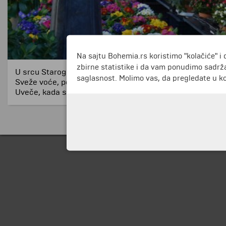
Na sajtu Bohemia.rs koristimo "kolačiće" i 
zbirne statistike i da vam ponudimo sadrža
U srcu Starog grada nalazi se „Le marché aux fleurs“ – ša
saglasnost. Molimo vas, da pregledate u koj
Sveže voće, povrće, hleb, delikatesi, masline, sir, slatk
Uveče, kada su cvetni paviljoni već zatvoreni, na red dol