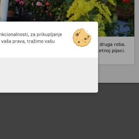
nkcionalnosti, za prikupljanje
i vaša prava, tražimo vašu
nudi širok izbor svežeg cveća, kao i brojna druga roba.
nedeljka, Cvetna pijaca ustupa mesto antikvitetnoj pijaci.