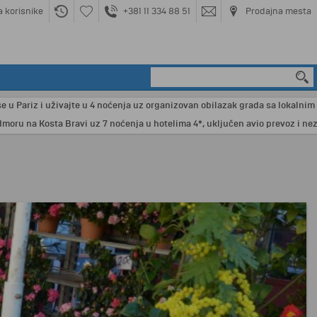
a korisnike
+381 11 334 88 51
Prodajna mesta
riz i uživajte u 4 noćenja uz organizovan obilazak grada sa lokalnim vodiče
a Kosta Bravi uz 7 noćenja u hotelima 4*, uključen avio prevoz i nezabora