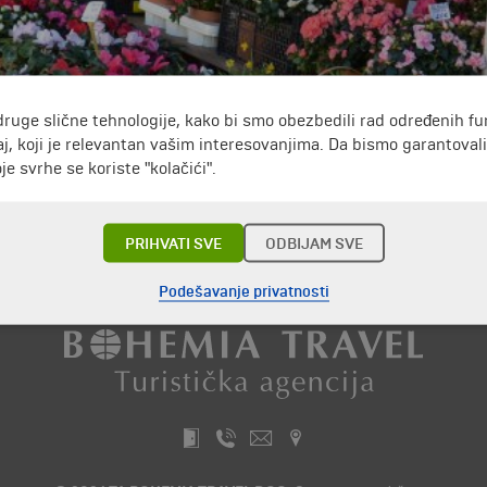
druge slične tehnologije, kako bi smo obezbedili rad određenih fu
j, koji je relevantan vašim interesovanjima. Da bismo garantoval
rena cvetna pijaca. Svakog jutra od utorka do subote, ovde se 
e svrhe se koriste "kolačići".
iši su samo neki od proizvoda koje ćete ovde naći. A svakog po
aze udobni mali restorani koji nude tipična mediteranska jela.
PRIHVATI SVE
ODBIJAM SVE
Putovanja i odmori do Francuska »
Podešavanje privatnosti