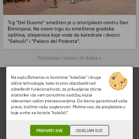
Trg "Del Duomo" smešten je u istorijskom centru San
Điminjana. Na ovom trgu su smeštena gradska
opština, stepenice koje vode do katedrale i dvorci
"Salvuči" i "Palaco del Podesta".
Putovanja i odmori do Italija »
Na sajtu Bohemia.rs koristimo "kolačiće" i druge
slične tehnologije, kako bi smo obezbedili rad
određenih funkcionalnosti, za prikupljanje zbirne
statistike i da vam ponudimo sadržaj, koji je
relevantan vašim interesovanjima. Da bismo garantovali vaša
prava, tražimo vašu saglasnost. Molimo vas, da pregledate u
koje svrhe se koriste "kolačići".
© 2026 TA BOHEMIA TRAVEL DOO.
Sva prava zadržava.
PRIHVATI SVE
ODBIJAM SVE
Putovanja i odmori