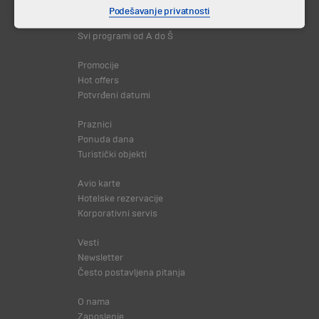
Destinacija
Podešavanje privatnosti
Kalendar
Svi programi od A do Š
Promocije
Hot offers
Potvrđeni datumi
Praznici
Ponuda dana
Turistički objekti
Avio karte
Hotelske rezervacije
Korporativni servis
Vesti
Newsletter
Često postavljena pitanja
O nama
Zaposlenje