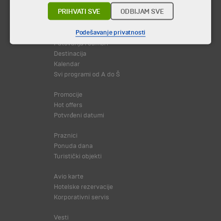
PRIHVATI SVE
ODBIJAM SVE
© 2026 TA BOHEMIA TRAVEL DOO.
Sva prava zadržava.
Podešavanje privatnosti
Putovanja i odmori
Destinacija
Kalendar
Svi programi od A do Š
Promocije
Hot offers
Potvrđeni datumi
Praznici
Ponuda dana
Turistički objekti
Avio karte
Hotelske rezervacije
Korporativni servis
Vesti