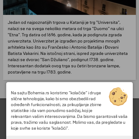
Jedan od najpoznatijih trgova u Kataniji je trg "Universita",
nalazi se na svega nekoliko metara od trga "Duomo" na ulici
"Etna". Trg datira od 1696. godine, kada je podignuta zgrada
univerziteta. Univerzitet je izgrađen po projektima mnogih
arhitekta kao što su Frančesko i Antonio Batalija i Đovani
Batista Vakarini. Na istočnoj strani, ispred zgrade univerziteta
nalazi se dvorac "San Džuliano", podignut 1738. godine.
Interesantan dodatak ovog trga su četiri bronzane lampe,
postavljene na trgu 1783. godine.
Putovanja i odmori do Italija »
Na sajtu Bohemia.rs koristimo "kolačiće" i druge
slične tehnologije, kako bi smo obezbedili rad
određenih funkcionalnosti, za prikupljanje zbirne
statistike i da vam ponudimo sadržaj, koji je
relevantan vašim interesovanjima. Da bismo garantovali vaša
prava, tražimo vašu saglasnost. Molimo vas, da pregledate u
koje svrhe se koriste "kolačići".