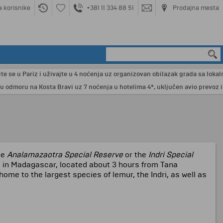
a korisnike
+381 11 334 88 51
Prodajna mesta
se u Pariz i uživajte u 4 noćenja uz organizovan obilazak grada sa lokalnim 
dmoru na Kosta Bravi uz 7 noćenja u hotelima 4*, uključen avio prevoz i n
he
Analamazaotra Special Reserve
or the
Indri Special
rve in Madagascar, located about 3 hours from Tana
ome to the largest species of lemur, the Indri, as well as