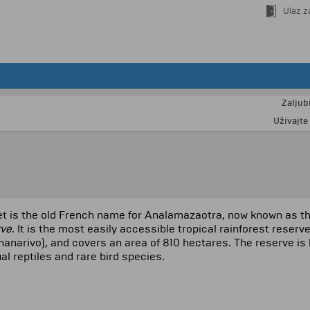
Ulaz z
Zaljubite 
Uživajte u o
et is the old French name for Analamazaotra, now known as t
ve
. It is the most easily accessible tropical rainforest rese
nanarivo), and covers an area of 810 hectares. The reserve is h
al reptiles and rare bird species.