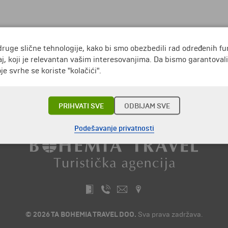
druge slične tehnologije, kako bi smo obezbedili rad određenih fu
j, koji je relevantan vašim interesovanjima. Da bismo garantoval
e svrhe se koriste "kolačići".
Putovanja i odmori do Madaskar »
PRIHVATI SVE
ODBIJAM SVE
Podešavanje privatnosti
© 2026 TA BOHEMIA TRAVEL DOO.
Sva prava zadržava.