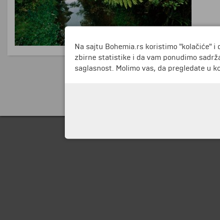
Na sajtu Bohemia.rs koristimo "kolačiće" i 
zbirne statistike i da vam ponudimo sadrža
saglasnost. Molimo vas, da pregledate u koj