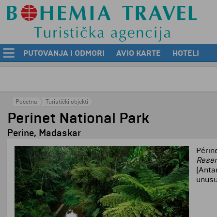
PUTOVANJA I ODMORI
AVIO KARTE
HOTELI
Početna
Turistički objekti
Perinet National Park
Perine, Madaskar
Périn
Reser
(Anta
unusu