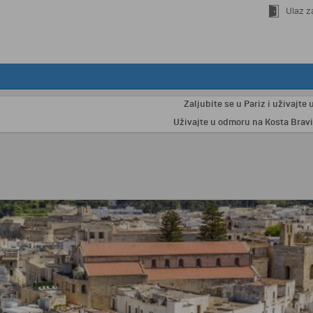
Ulaz z
Zaljubite se u Pariz i uživajte u 4 no
Uživajte u odmoru na Kosta Bravi uz 7 n