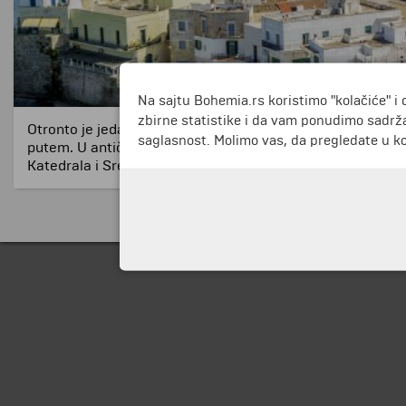
Na sajtu Bohemia.rs koristimo "kolačiće" i 
zbirne statistike i da vam ponudimo sadrža
Otronto je jedan od malih priobalnih gradića u regionu Pul
saglasnost. Molimo vas, da pregledate u koj
putem. U antičko doba, ovde je prolazio jedan od glavnih 
Katedrala i Srednjevekovni zamak (koji se spominje u prv