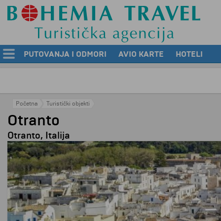
PUTOVANJA I ODMORI
AVIO KARTE
HOTELI
Početna
Turistički objekti
Otranto
Otranto, Italija