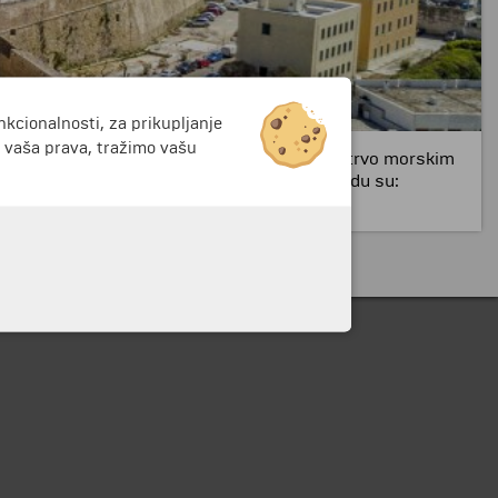
nkcionalnosti, za prikupljanje
i vaša prava, tražimo vašu
ka koje povezuju Balkansko i Apeninsko poluostrvo morskim
. Najzanimljivije turističke atrakcije u gradu su: