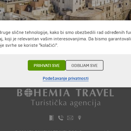
druge slične tehnologije, kako bi smo obezbedili rad određenih fu
j, koji je relevantan vašim interesovanjima. Da bismo garantoval
ija. Gradić broji oko 5 hiljada stanovnika, i jedna je od tača
e svrhe se koriste "kolačići".
puteva koji je spajao Rimsko carstvo sa Balkanskim poluostrvom
om gotskom romanu u istoriji "Zamak u Ortantu").
PRIHVATI SVE
ODBIJAM SVE
Putovanja i odmori do Italija »
Podešavanje privatnosti