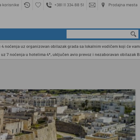
a korisnike
+381 11 334 88 51
Prodajna mesta
ćenja uz organizovan obilazak grada sa lokalnim vodičem koji će vam otkriti
oćenja u hotelima 4*, uključen avio prevoz i nezaboravan obilazak Barselon