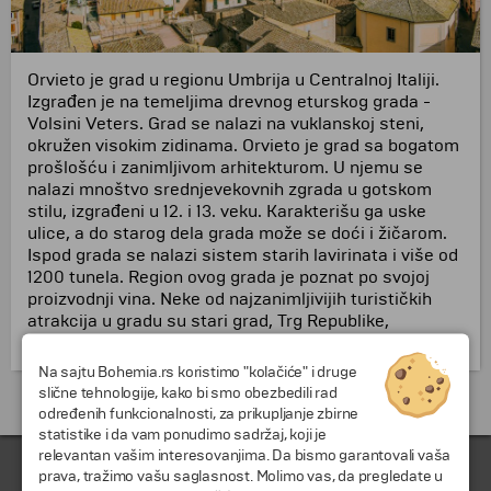
Orvieto je grad u regionu Umbrija u Centralnoj Italiji.
Izgrađen je na temeljima drevnog eturskog grada -
Volsini Veters. Grad se nalazi na vuklanskoj steni,
okružen visokim zidinama. Orvieto je grad sa bogatom
prošlošću i zanimljivom arhitekturom. U njemu se
nalazi mnoštvo srednjevekovnih zgrada u gotskom
stilu, izgrađeni u 12. i 13. veku. Karakterišu ga uske
ulice, a do starog dela grada može se doći i žičarom.
Ispod grada se nalazi sistem starih lavirinata i više od
1200 tunela. Region ovog grada je poznat po svojoj
proizvodnji vina. Neke od najzanimljivijih turističkih
atrakcija u gradu su stari grad, Trg Republike,
Katedrala, Papska rezidencija i bunar "San Patricio".
Na sajtu Bohemia.rs koristimo "kolačiće" i druge
slične tehnologije, kako bi smo obezbedili rad
Putovanja i odmori do Italija »
određenih funkcionalnosti, za prikupljanje zbirne
statistike i da vam ponudimo sadržaj, koji je
relevantan vašim interesovanjima. Da bismo garantovali vaša
prava, tražimo vašu saglasnost. Molimo vas, da pregledate u