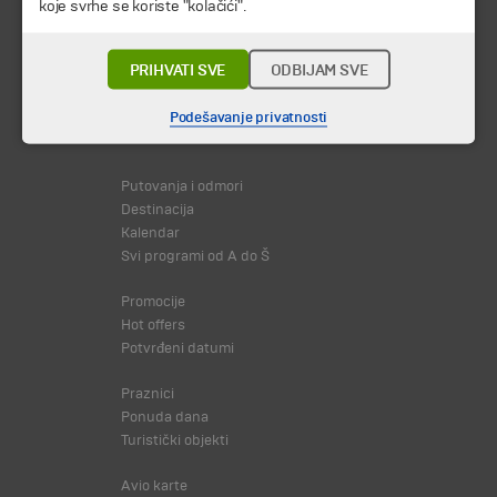
koje svrhe se koriste "kolačići".
PRIHVATI SVE
ODBIJAM SVE
Podešavanje privatnosti
© 2026 TA BOHEMIA TRAVEL DOO.
Sva prava zadržava.
Putovanja i odmori
Destinacija
Kalendar
Svi programi od A do Š
Promocije
Hot offers
Potvrđeni datumi
Praznici
Ponuda dana
Turistički objekti
Avio karte