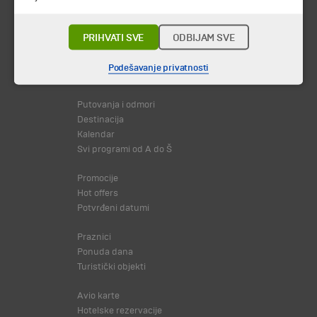
PRIHVATI SVE
ODBIJAM SVE
Podešavanje privatnosti
© 2026 TA BOHEMIA TRAVEL DOO.
Sva prava zadržava.
Putovanja i odmori
Destinacija
Kalendar
Svi programi od A do Š
Promocije
Hot offers
Potvrđeni datumi
Praznici
Ponuda dana
Turistički objekti
Avio karte
Hotelske rezervacije