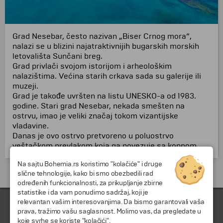
Grad Nesebar, često nazivan „Biser Crnog mora“,
nalazi se u blizini najatraktivnijih bugarskih morskih
letovališta Sunčani breg.
Grad privlači svojom istorijom i arheološkim
nalazištima. Većina starih crkava sada su galerije ili
muzeji.
Grad je takođe uvršten na listu UNESKO-a od 1983.
godine. Stari grad Nesebar, nekada smešten na
ostrvu, imao je veliki značaj tokom vizantijske
vladavine.
Danas je ovo ostrvo pretvoreno u poluostrvo
veštačkom prevlakom koja ga povezuje sa kopnom.
Na sajtu Bohemia.rs koristimo "kolačiće" i druge
Putovanja i odmori do Bugarska »
slične tehnologije, kako bi smo obezbedili rad
određenih funkcionalnosti, za prikupljanje zbirne
statistike i da vam ponudimo sadržaj, koji je
relevantan vašim interesovanjima. Da bismo garantovali vaša
prava, tražimo vašu saglasnost. Molimo vas, da pregledate u
koje svrhe se koriste "kolačići".