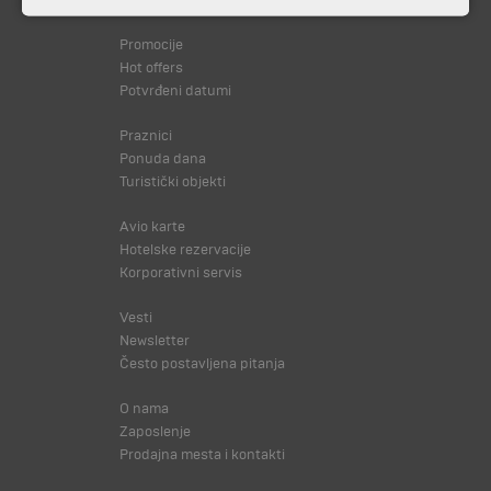
Svi programi od A do Š
Promocije
Hot offers
Potvrđeni datumi
Praznici
Ponuda dana
Turistički objekti
Avio karte
Hotelske rezervacije
Korporativni servis
Vesti
Newsletter
Često postavljena pitanja
O nama
Zaposlenje
Prodajna mesta i kontakti