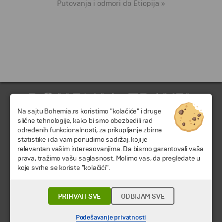
Putovanja i odmori do Etiopija »
Na sajtu Bohemia.rs koristimo "kolačiće" i druge
slične tehnologije, kako bi smo obezbedili rad
određenih funkcionalnosti, za prikupljanje zbirne
statistike i da vam ponudimo sadržaj, koji je
relevantan vašim interesovanjima. Da bismo garantovali vaša
prava, tražimo vašu saglasnost. Molimo vas, da pregledate u
© 2026 TA BOHEMIA TRAVEL DOO.
Sva prava zadržava.
koje svrhe se koriste "kolačići".
Putovanja i odmori
PRIHVATI SVE
ODBIJAM SVE
Destinacija
Kalendar
Podešavanje privatnosti