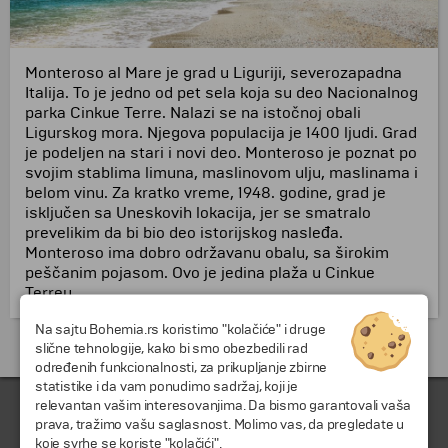
Monteroso al Mare je grad u Liguriji, severozapadna
Italija. To je jedno od pet sela koja su deo Nacionalnog
parka Cinkue Terre. Nalazi se na istočnoj obali
Ligurskog mora. Njegova populacija je 1400 ljudi. Grad
je podeljen na stari i novi deo. Monteroso je poznat po
svojim stablima limuna, maslinovom ulju, maslinama i
belom vinu. Za kratko vreme, 1948. godine, grad je
isključen sa Uneskovih lokacija, jer se smatralo
prevelikim da bi bio deo istorijskog nasleđa.
Monteroso ima dobro održavanu obalu, sa širokim
peščanim pojasom. Ovo je jedina plaža u Cinkue
Terreu.
Na sajtu Bohemia.rs koristimo "kolačiće" i druge
Putovanja i odmori do Italija »
slične tehnologije, kako bi smo obezbedili rad
određenih funkcionalnosti, za prikupljanje zbirne
statistike i da vam ponudimo sadržaj, koji je
relevantan vašim interesovanjima. Da bismo garantovali vaša
prava, tražimo vašu saglasnost. Molimo vas, da pregledate u
koje svrhe se koriste "kolačići".