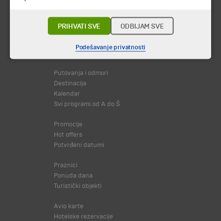
PRIHVATI SVE
ODBIJAM SVE
Podešavanje privatnosti
© 2026 TA BOHEMIA TRAVEL DOO.
Sva prava zadržava.
Putovanja i odmori
Destinacija
Kalendar
Svi programi od A do Š
Promocije
Hot offers
Potvrđeni datumi
Praznici
Ponuda dana
Turistički objekti
Avio karte
Hotelske rezervacije