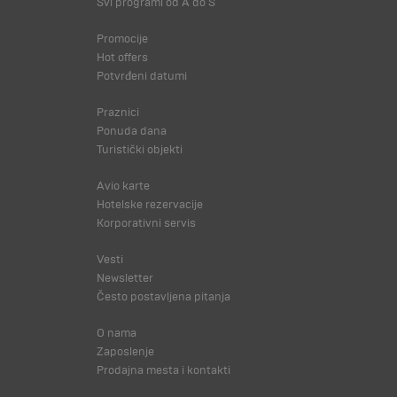
Svi programi od A do Š
Promocije
Hot offers
Potvrđeni datumi
Praznici
Ponuda dana
Turistički objekti
Avio karte
Hotelske rezervacije
Korporativni servis
Vesti
Newsletter
Često postavljena pitanja
O nama
Zaposlenje
Prodajna mesta i kontakti