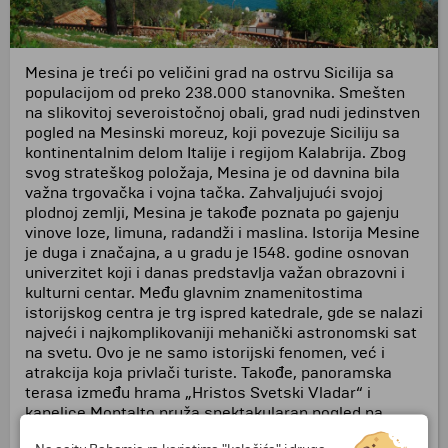
Mesina je treći po veličini grad na ostrvu Sicilija sa
populacijom od preko 238.000 stanovnika. Smešten
na slikovitoj severoistočnoj obali, grad nudi jedinstven
pogled na Mesinski moreuz, koji povezuje Siciliju sa
kontinentalnim delom Italije i regijom Kalabrija. Zbog
svog strateškog položaja, Mesina je od davnina bila
važna trgovačka i vojna tačka. Zahvaljujući svojoj
plodnoj zemlji, Mesina je takođe poznata po gajenju
vinove loze, limuna, radandži i maslina. Istorija Mesine
je duga i značajna, a u gradu je 1548. godine osnovan
univerzitet koji i danas predstavlja važan obrazovni i
kulturni centar. Među glavnim znamenitostima
istorijskog centra je trg ispred katedrale, gde se nalazi
najveći i najkomplikovaniji mehanički astronomski sat
na svetu. Ovo je ne samo istorijski fenomen, već i
atrakcija koja privlači turiste. Takođe, panoramska
terasa između hrama „Hristos Svetski Vladar“ i
kapelice Montalto pruža spektakularan pogled na
Mesinski moreuz, što je savršeno mesto za