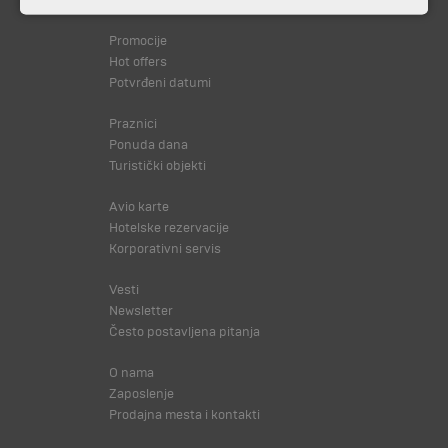
Svi programi od A do Š
Promocije
Hot offers
Potvrđeni datumi
Praznici
Ponuda dana
Turistički objekti
Avio karte
Hotelske rezervacije
Korporativni servis
Vesti
Newsletter
Često postavljena pitanja
O nama
Zaposlenje
Prodajna mesta i kontakti