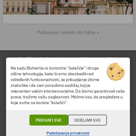
Putovanja i odmori do Italija »
Na sajtu Bohemia.rs koristimo "kolačiće" i druge
slične tehnologije, kako bi smo obezbedili rad
određenih funkcionalnosti, za prikupljanje zbirne
statistike i da vam ponudimo sadržaj, koji je
relevantan vašim interesovanjima. Da bismo garantovali vaša
prava, tražimo vašu saglasnost. Molimo vas, da pregledate u
© 2026 TA BOHEMIA TRAVEL DOO.
Sva prava zadržava.
koje svrhe se koriste "kolačići".
Putovanja i odmori
PRIHVATI SVE
ODBIJAM SVE
Destinacija
Kalendar
Podešavanje privatnosti