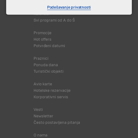
Putovanja i odmori
Podešavanje privatnosti
Destinacija
Kalendar
Svi programi od A do Š
Promocije
Hot offers
Potvrđeni datumi
Praznici
Ponuda dana
Turistički objekti
Avio karte
Hotelske rezervacije
Korporativni servis
Vesti
Newsletter
Često postavljena pitanja
O nama