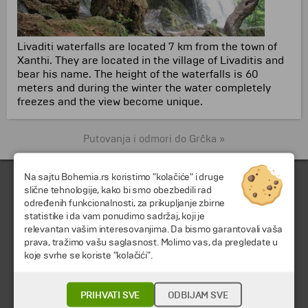
Livaditi waterfalls are located 7 km from the town of
Xanthi.
They are located in the village of Livaditis and
bear his name.
The height of the waterfalls is 60
meters and during
the winter the water completely
freezes and the view become unique.
Putovanja i odmori do Grčka »
Na sajtu Bohemia.rs koristimo "kolačiće" i druge
slične tehnologije, kako bi smo obezbedili rad
određenih funkcionalnosti, za prikupljanje zbirne
statistike i da vam ponudimo sadržaj, koji je
relevantan vašim interesovanjima. Da bismo garantovali vaša
prava, tražimo vašu saglasnost. Molimo vas, da pregledate u
koje svrhe se koriste "kolačići".
© 2026 TA BOHEMIA TRAVEL DOO.
Sva prava zadržava.
PRIHVATI SVE
ODBIJAM SVE