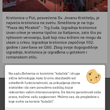
Krstionica u Pizi, posvećena Sv. Jovanu Krstitelju, je
najveća krstionica na svetu. Smeštena je na trgu
"Piaza dej Mirakoli" - Trg čuda. Izgradnja krstionice
izvan crkve je veoma tipično za Italijance, zato što po
njihovom verovanju, ljudi koji nisu kršteni ne mogu da
ulaze u crkvu. Izgradnja krstionice započinje 1152.
godine i završava se 1260. Zbog svoje dugogodišnje
izgradnje, krstionica je izgrađena u gotskom i
romanskom stilu.
Putovanja i odmori do Italija »
Na sajtu Bohemia.rs koristimo "kolačiće" i druge
slične tehnologije, kako bi smo obezbedili rad
određenih funkcionalnosti, za prikupljanje zbirne
statistike i da vam ponudimo sadržaj, koji je
relevantan vašim interesovanjima. Da bismo garantovali vaša
prava, tražimo vašu saglasnost. Molimo vas, da pregledate u
koje svrhe se koriste "kolačići".