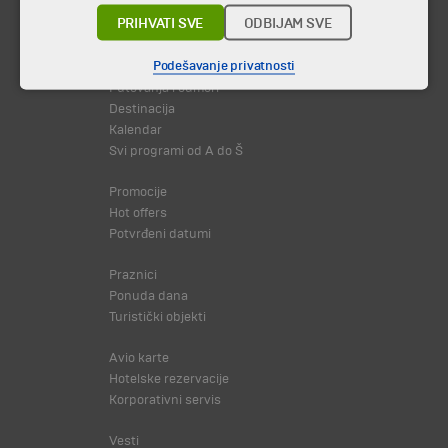
PRIHVATI SVE
ODBIJAM SVE
© 2026 TA BOHEMIA TRAVEL DOO.
Sva prava zadržava.
Podešavanje privatnosti
Putovanja i odmori
Destinacija
Kalendar
Svi programi od A do Š
Promocije
Hot offers
Potvrđeni datumi
Praznici
Ponuda dana
Turistički objekti
Avio karte
Hotelske rezervacije
Korporativni servis
Vesti