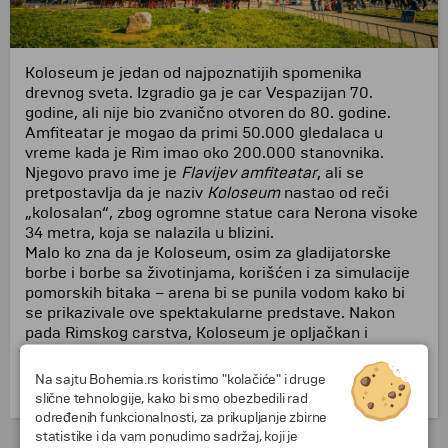
Koloseum je jedan od najpoznatijih spomenika
drevnog sveta. Izgradio ga je car Vespazijan 70.
godine, ali nije bio zvanično otvoren do 80. godine.
Amfiteatar je mogao da primi 50.000 gledalaca u
vreme kada je Rim imao oko 200.000 stanovnika.
Njegovo pravo ime je
Flavijev amfiteatar
, ali se
pretpostavlja da je naziv
Koloseum
nastao od reči
„kolosalan“, zbog ogromne statue cara Nerona visoke
34 metra, koja se nalazila u blizini.
Malo ko zna da je Koloseum, osim za gladijatorske
borbe i borbe sa životinjama, korišćen i za simulacije
pomorskih bitaka – arena bi se punila vodom kako bi
se prikazivale ove spektakularne predstave. Nakon
pada Rimskog carstva, Koloseum je opljačkan i
pretvoren u kamenolom, odakle se vadio građevinski
materijal. Sve dok ga u 18. veku papa Benedikt nije
Na sajtu Bohemia.rs koristimo "kolačiće" i druge
proglasio spomenikom od nacionalnog značaja.
slične tehnologije, kako bi smo obezbedili rad
određenih funkcionalnosti, za prikupljanje zbirne
statistike i da vam ponudimo sadržaj, koji je
Putovanja i odmori do Italija »