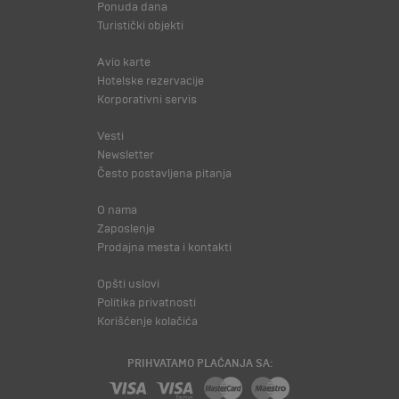
Ponuda dana
Turistički objekti
Avio karte
Hotelske rezervacije
Korporativni servis
Vesti
Newsletter
Često postavljena pitanja
O nama
Zaposlenje
Prodajna mesta i kontakti
Opšti uslovi
Politika privatnosti
Korišćenje kolačića
PRIHVATAMO PLAĆANJA SA: