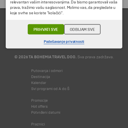
relevantan vašim interesovanjima. Da bismo garantovali vaša
prava, tražimo vašu saglasnost. Molimo vas, da pregledate u
koje svrhe se koriste "kolačići".
PRIHVATI SVE
ODBIJAM SVE
Podešavanje privatnosti
© 2026 TA BOHEMIA TRAVEL DOO.
Sva prava zadržava.
Putovanja i odmori
Destinacija
Kalendar
Svi programi od A do Š
Promocije
Hot offers
Potvrđeni datumi
Praznici