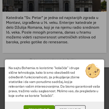
Katedrala "Sv. Petar" je jedna od najstarijih zgrada u
Montavi, izgrađena u 14. veku. Enterijer katedrale je
delo Džulija Romana, koji je na njemu radio sredinom
16. veka. Posle mnogih promena, danas u hramu
možemo videti raznovrsnost umetničkih stilova od
baroka, preko gotike do renesanse.
Putovanja i odmori do Italija »
Na sajtu Bohemia.rs koristimo "kolačiće" i druge
slične tehnologije, kako bi smo obezbedili rad
određenih funkcionalnosti, za prikupljanje zbirne
statistike i da vam ponudimo sadržaj, koji je
relevantan vašim interesovanjima. Da bismo garantovali vaša
prava, tražimo vašu saglasnost. Molimo vas, da pregledate u
koje svrhe se koriste "kolačići".
© 2026 TA BOHEMIA TRAVEL DOO.
Sva prava zadržava.