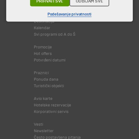
PRIHVATI SVE
ODBIJAM SVE
Podešavanje privatnosti
Putovanja i odmori
Destinacija
Kalendar
Svi programi od A do Š
Promocije
Hot offers
Potvrđeni datumi
Praznici
Ponuda dana
Turistički objekti
Avio karte
Hotelske rezervacije
Korporativni servis
Vesti
Newsletter
Često postavljena pitanja