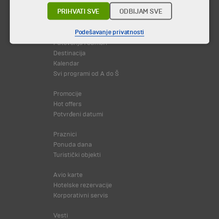
PRIHVATI SVE
ODBIJAM SVE
© 2026 TA BOHEMIA TRAVEL DOO.
Sva prava zadržava.
Podešavanje privatnosti
Putovanja i odmori
Destinacija
Kalendar
Svi programi od A do Š
Promocije
Hot offers
Potvrđeni datumi
Praznici
Ponuda dana
Turistički objekti
Avio karte
Hotelske rezervacije
Korporativni servis
Vesti