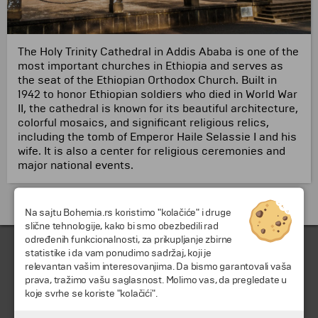
The Holy Trinity Cathedral in Addis Ababa is one of the
most important churches in Ethiopia and serves as
the seat of the Ethiopian Orthodox Church. Built in
1942 to honor Ethiopian soldiers who died in World War
II, the cathedral is known for its beautiful architecture,
colorful mosaics, and significant religious relics,
including the tomb of Emperor Haile Selassie I and his
wife. It is also a center for religious ceremonies and
major national events.
Putovanja i odmori do Etiopija »
Na sajtu Bohemia.rs koristimo "kolačiće" i druge
slične tehnologije, kako bi smo obezbedili rad
određenih funkcionalnosti, za prikupljanje zbirne
statistike i da vam ponudimo sadržaj, koji je
relevantan vašim interesovanjima. Da bismo garantovali vaša
prava, tražimo vašu saglasnost. Molimo vas, da pregledate u
koje svrhe se koriste "kolačići".