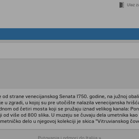
Ulaz z
 od strane venecijanskog Senata 1750. godine, na južnoj obali 
je u zgradi, u kojoj su pre utočište nalazila venecijanska hri
dnom od četiri mosta koji se pružaju iznad velikog kanala: Po
ji od više od 800 slika. U muzeju se čuvaju dela umetnika kao 
 umetničko delo u njegovoj kolekciji je skica "Vitruvianskog č
Putovanja i odmori do Italija »