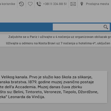
a korisnike
+381 11 334 88 51
Prodajna mesta
Zaljubite se u Pariz i uživajte u 4 noćenja uz organizovan obilazak grada
Uživajte u odmoru na Kosta Bravi uz 7 noćenja u hotelima 4*, uključen avi
Velikog kanala. Prvo je služio kao škola za slikanje,
šćanska bratstva. 1879. godine muzej zvanično postaje
nte dell'a Accademia. Muzej danas čuva zbirku
što su: Belini, Tintoreto, Veroneze, Tiepolo, Džordžone,
oveka" Leonarda da Vinčija.