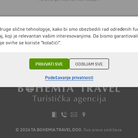
druge slične tehnologije, kako bi smo obezbedili rad određenih fu
j, koji je relevantan vašim interesovanjima. Da bismo garantoval
e svrhe se koriste "kolačići".
PRIHVATI SVE
ODBIJAM SVE
Podešavanje privatnosti
© 2026 TA BOHEMIA TRAVEL DOO.
Sva prava zadržava.