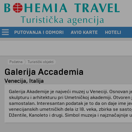
PUTOVANJA I ODMORI
AVIO KARTE
HOTELI
Početna
Turistički objekti
Galerija Accademia
Venecija, Italija
Galerija Akademije je najveći muzej u Veneciji. Osnovan je
skulpturu i arhitekturu pri Umetničkoj akademiji. Otvoren 
samostalan. Interesantan podatak je to da on daje ime je
venecijanskih umetničkih dela iz 18. veka, zbirka se sasto
Džentile, Kanoleto i drugi. Simbol muzeja i najznačajnije