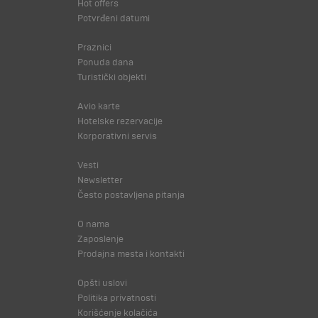
Hot offers
Potvrđeni datumi
Praznici
Ponuda dana
Turistički objekti
Avio karte
Hotelske rezervacije
Korporativni servis
Vesti
Newsletter
Često postavljena pitanja
O nama
Zaposlenje
Prodajna mesta i kontakti
Opšti uslovi
Politika privatnosti
Korišćenje kolačića