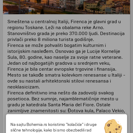
Smeštena u centralnoj Italiji, Firenca je glavni grad u
regionu Toskane. Leži na obalama reke Arno.
Stanovništvo grada je preko 370.000 ljudi. Destinacija
privlači preko 8 miliona turista godišnje.
Firenca se može pohvaliti bogatim kulturnim i
istorijskim nasleđem. Osnovao ga je Lucije Kornelije
Sula, 80. godine, kao naselje za svoje ratne veterane.
Jedan od najbogatijih gradova u srednjem veku,
Firenca je bila centar evropske trgovine i finansija.
Mesto se takođe smatra kolevkom renesanse u Italiji -
ovde su nastali arhitektonski stilovi renesansa i
neoklasicizam.
Firenca definitivno ima nešto da zadovolji svakog
posetioca. Bez sumnje, najamblematičnije mesto u
gradu je katedrala Santa Maria del Fiore. Ostale
zanimljive znamenitosti su: Đotova kula, Palaco Vekio,
galerija Ufici, Ne propustite najpoznatiji most preko
reke - Ponte Vekio, koji je prošaran mnogim
Na sajtu Bohemia.rs koristimo "kolačiće" i druge
prodavnicama nakita. A za neverovatan panoramski
slične tehnologije, kako bi smo obezbedili rad