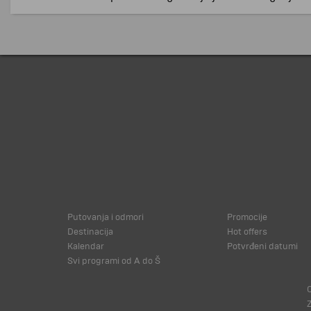
Putovanja i odmori
Promocije
Destinacija
Hot offers
Kalendar
Potvrđeni datumi
Svi programi od A do Š