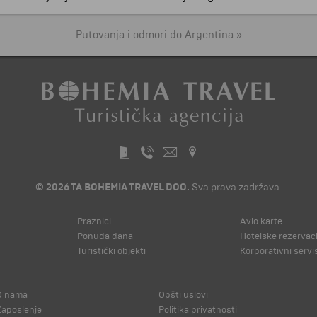
Putovanja i odmori do Argentina »
© 2026 TA BOHEMIA TRAVEL DOO.
Sva prava zadržava.
Praznici
Avio karte
Ponuda dana
Hotelske rezervaci
Turistički objekti
Korporativni servi
O nama
Opšti uslovi
Zaposlenje
Politika privatnosti