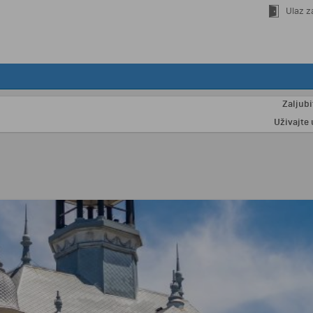
Ulaz z
Zaljubite se u
Uživajte u odmo