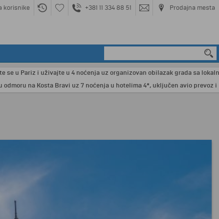
a korisnike
+381 11 334 88 51
Prodajna mesta
 Pariz i uživajte u 4 noćenja uz organizovan obilazak grada sa lokalnim vod
ru na Kosta Bravi uz 7 noćenja u hotelima 4*, uključen avio prevoz i nezab