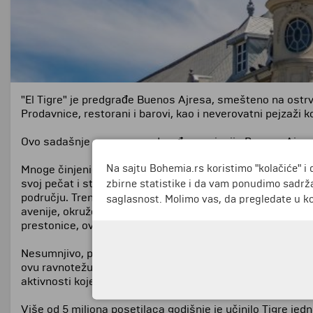
"El Tigre" je predgrađe Buenos Ajresa, smešteno na ostrvu 
Prodavnice, restorani i barovi, kao i neverovatni pejzaži
Ovo sadašnje severno predgrađe provincije Buenos Ajres 
Na sajtu Bohemia.rs koristimo "kolačiće" i 
Mnoge činjenice su uticale na razvoj regiona Tigre tokom pr
svoj pečat i stil ovoj zoni. Većina vila u ovoj oblasti iz
zbirne statistike i da vam ponudimo sadrža
području. Trenutno, Tigre pokazuje sjajan razvoj u pogle
saglasnost. Molimo vas, da pregledate u koj
avenije, okružene usamljenim vilama sa prostranim vrtovi
prestonice, ove zelene površine su sada omiljeno mesto z
Nesumnjivo, prirodne lepote Delte su jedna od glavnih atra
ovu ravnotežu. Plovidba rekama i potocima, uživanje u buj
aktivnosti koje ovaj jedinstveni geografski položaj nudi.
Više od 5 miliona posetilaca godišnje je učinilo Tigre jedn