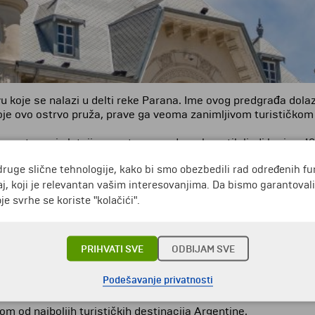
koje se nalazi u delti reke Parana. Ime ovog predgrađa dolazi 
 koje ovo ostrvo pruža, prave ga veoma zanimljivom turističkom
smatrano je letnjim mestom za odmor bogatih ljudi krajem 19.
druge slične tehnologije, kako bi smo obezbedili rad određenih fu
ošlog veka, poput epidemije žute groznice i izgradnje železnice
građena je u viktorijanskom, tjudorskom ili čisto britanskom ar
j, koji je relevantan vašim interesovanjima. Da bismo garantoval
du nekretnina. Nekoliko osvetljenih zgrada i modernih struktu
e svrhe se koriste "kolačići".
ma, nedavno su obnovile svoje stanovnike. Mladi ljudi su izabr
a cele porodice sa decom, postajući nove „sela“.
PRIHVATI SVE
ODBIJAM SVE
kcija Tigrea. To je ekološki raj, gde ljudska aktivnost napred
noj vegetaciji, divljenje ostrvskim strukturama, boravak u pr
Podešavanje privatnosti
om od najboljih turističkih destinacija Argentine.