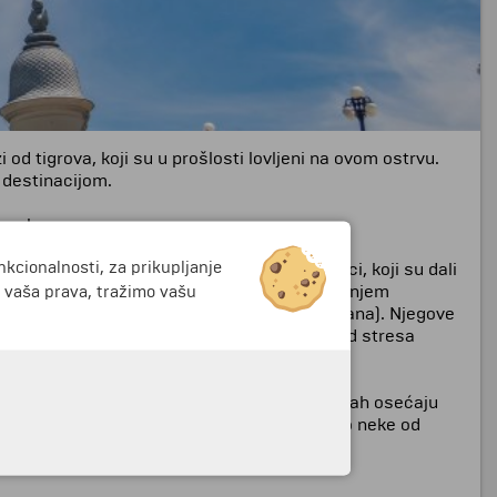
od tigrova, koji su u prošlosti lovljeni na ovom ostrvu.
 destinacijom.
 veka.
nkcionalnosti, za prikupljanje
. Mnogi graditelji železnica bili su Britanci, koji su dali
hitektonskom stilu, dajući poseban ukus današnjem
i vaša prava, tražimo vašu
ra nalazi se duž autoputa (zvanog Panamerikana). Njegove
ali ovo naselje kao svoj novi dom. Daleko od stresa
uje u harmoniji sa prirodom, a posetioci odmah osećaju
irodi i bavljenje vodenim sportovima su samo neke od