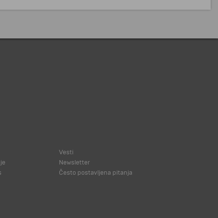
Vesti
je
Newsletter
s
Često postavljena pitanja