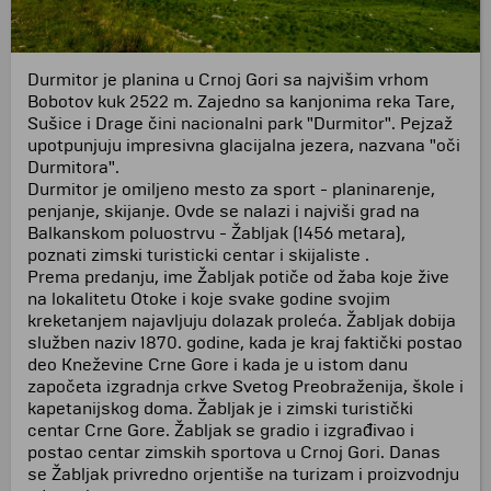
Durmitor je planina u Crnoj Gori sa najvišim vrhom
Bobotov kuk 2522 m. Zajedno sa kanjonima reka Tare,
Sušice i Drage čini nacionalni park "Durmitor". Pejzaž
upotpunjuju impresivna glacijalna jezera, nazvana "oči
Durmitora".
Durmitor je omiljeno mesto za sport - planinarenje,
penjanje, skijanje. Ovde se nalazi i najviši grad na
Balkanskom poluostrvu - Žabljak (1456 metara),
poznati zimski turisticki centar i skijaliste .
Prema predanju, ime Žabljak potiče od žaba koje žive
na lokalitetu Otoke i koje svake godine svojim
kreketanjem najavljuju dolazak proleća. Žabljak dobija
služben naziv 1870. godine, kada je kraj faktički postao
deo Kneževine Crne Gore i kada je u istom danu
započeta izgradnja crkve Svetog Preobraženija, škole i
kapetanijskog doma. Žabljak je i zimski turistički
centar Crne Gore. Žabljak se gradio i izgrađivao i
postao centar zimskih sportova u Crnoj Gori. Danas
se Žabljak privredno orjentiše na turizam i proizvodnju