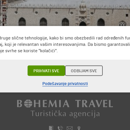
druge slične tehnologije, kako bi smo obezbedili rad određenih fu
ija 120 dužda koji su vladali Venecijom od 697. do 1759. godine
j, koji je relevantan vašim interesovanjima. Da bismo garantoval
nstrukcije sačuvani samo mali delovi. Antička zgrada je unište
e svrhe se koriste "kolačići".
prinos dali su Ticiijan, Veroneze, Tintoreto i Belini. Među gl
aha (Ponte dei Sospiri). Ovaj most povezuje palatu sa zatvor
oj poslednji pogled ka Veneciji.
PRIHVATI SVE
ODBIJAM SVE
Putovanja i odmori do Italija »
Podešavanje privatnosti