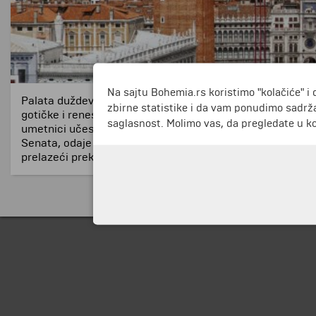
Na sajtu Bohemia.rs koristimo "kolačiće" i 
Palata duždeva (Palazzo Ducale) bila je zvanična rezidenc
zbirne statistike i da vam ponudimo sadrža
gotičke i renesansne arhitekture, ali su od originalne ko
saglasnost. Molimo vas, da pregledate u koj
umetnici učestvovali su u ukrašavanju palate, a najveći do
Senata, odaje dužda, kao i zatvori sa čuvenim Mostom uzd
prelazeći preko njega, uzdahivali gledajući upućivajući sv