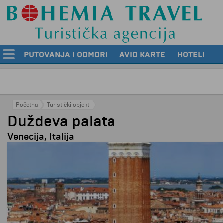
PUTOVANJA I ODMORI
AVIO KARTE
HOTELI
Početna
Turistički objekti
Duždeva palata
Venecija, Italija