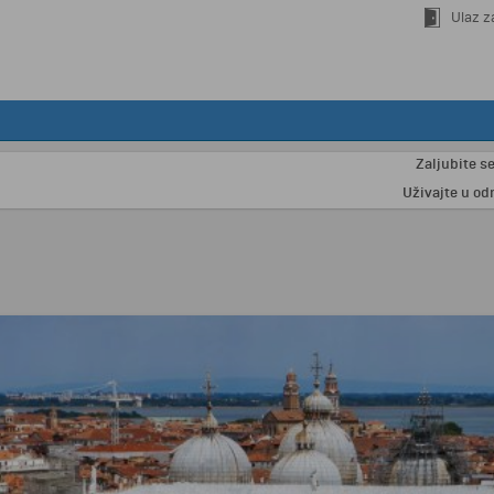
Ulaz z
Zaljubite se u Par
Uživajte u odmoru n