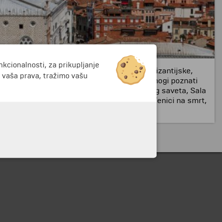
nkcionalnosti, za prikupljanje
. Zgrada predstavlja izuzetnu kombinaciju vizantijske,
i vaša prava, tražimo vašu
na u požaru i više puta je rekonstruisana. Mnogi poznati
avnim znamenitostima u palati su Sala Velikog saveta, Sala
ima i dobio je ime prema legendi da su osuđenici na smrt,