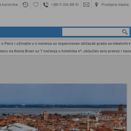
a korisnike
+381 11 334 88 51
Prodajna mesta
iz i uživajte u 4 noćenja uz organizovan obilazak grada sa lokalnim vodičem
a Kosta Bravi uz 7 noćenja u hotelima 4*, uključen avio prevoz i nezaborav