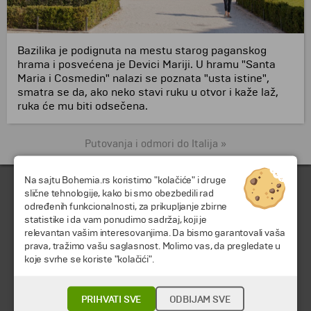
Bazilika je podignuta na mestu starog paganskog
hrama i posvećena je Devici Mariji. U hramu "Santa
Maria i Cosmedin" nalazi se poznata "usta istine",
smatra se da, ako neko stavi ruku u otvor i kaže laž,
ruka će mu biti odsečena.
Putovanja i odmori do Italija »
Na sajtu Bohemia.rs koristimo "kolačiće" i druge
slične tehnologije, kako bi smo obezbedili rad
određenih funkcionalnosti, za prikupljanje zbirne
statistike i da vam ponudimo sadržaj, koji je
relevantan vašim interesovanjima. Da bismo garantovali vaša
prava, tražimo vašu saglasnost. Molimo vas, da pregledate u
koje svrhe se koriste "kolačići".
© 2026 TA BOHEMIA TRAVEL DOO.
Sva prava zadržava.
PRIHVATI SVE
ODBIJAM SVE