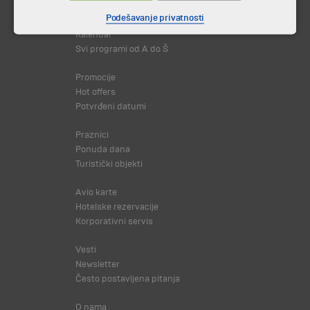
Putovanja i odmori
Podešavanje privatnosti
Destinacija
Kalendar
Svi programi od A do Š
Promocije
Hot offers
Potvrđeni datumi
Praznici
Ponuda dana
Turistički objekti
Avio karte
Hotelske rezervacije
Korporativni servis
Vesti
Newsletter
Često postavljena pitanja
O nama