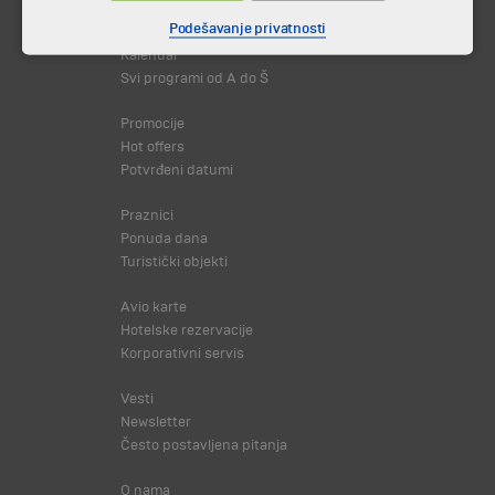
Putovanja i odmori
Podešavanje privatnosti
Destinacija
Kalendar
Svi programi od A do Š
Promocije
Hot offers
Potvrđeni datumi
Praznici
Ponuda dana
Turistički objekti
Avio karte
Hotelske rezervacije
Korporativni servis
Vesti
Newsletter
Često postavljena pitanja
O nama