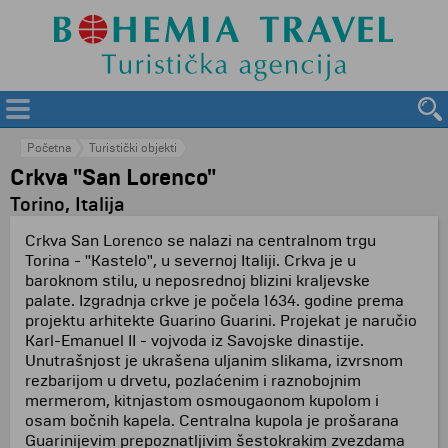
Početna
Turistički objekti
Crkva "San Lorenco"
Torino, Italija
Crkva San Lorenco se nalazi na centralnom trgu
Torina - "Kastelo", u severnoj Italiji. Crkva je u
baroknom stilu, u neposrednoj blizini kraljevske
palate. Izgradnja crkve je počela 1634. godine prema
projektu arhitekte Guarino Guarini. Projekat je naručio
Karl-Emanuel II - vojvoda iz Savojske dinastije.
Unutrašnjost je ukrašena uljanim slikama, izvrsnom
rezbarijom u drvetu, pozlaćenim i raznobojnim
mermerom, kitnjastom osmougaonom kupolom i
osam bočnih kapela. Centralna kupola je prošarana
Guarinijevim prepoznatljivim šestokrakim zvezdama