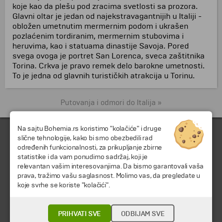
koje kao da plešu pod zracima svetlosti sa prozora.
Glavni oltar je jedan od najekstravagantnijih u Italiji -
obložen umetnutim mermernim podom i ukrašen
pozlaćenim tordiranim, mermernim stubovima i
heruvima, kao i statuama dinastije Savoja. Pored
svega ovoga je portret San Lorenca, sveca zaštitnika
Torina. Crkva je pravo remek delo barokne umetnosti.
To je jedna od glavnih turističkih atrakcija u Torinu.
Putovanja i odmori do Italija »
Na sajtu Bohemia.rs koristimo "kolačiće" i druge
slične tehnologije, kako bi smo obezbedili rad
određenih funkcionalnosti, za prikupljanje zbirne
statistike i da vam ponudimo sadržaj, koji je
relevantan vašim interesovanjima. Da bismo garantovali vaša
prava, tražimo vašu saglasnost. Molimo vas, da pregledate u
koje svrhe se koriste "kolačići".
© 2026 TA BOHEMIA TRAVEL DOO.
Sva prava zadržava.
PRIHVATI SVE
ODBIJAM SVE