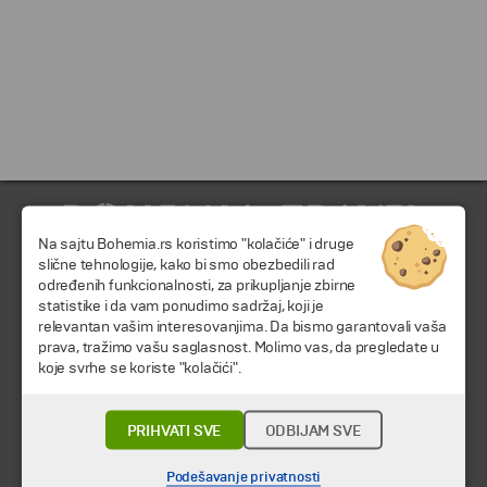
Na sajtu Bohemia.rs koristimo "kolačiće" i druge
slične tehnologije, kako bi smo obezbedili rad
određenih funkcionalnosti, za prikupljanje zbirne
statistike i da vam ponudimo sadržaj, koji je
relevantan vašim interesovanjima. Da bismo garantovali vaša
prava, tražimo vašu saglasnost. Molimo vas, da pregledate u
© 2026 TA BOHEMIA TRAVEL DOO.
Sva prava zadržava.
koje svrhe se koriste "kolačići".
Putovanja i odmori
PRIHVATI SVE
ODBIJAM SVE
Destinacija
Kalendar
Podešavanje privatnosti