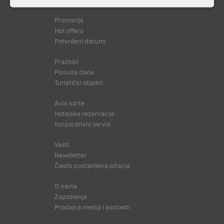
Svi programi od A do Š
Promocije
Hot offers
Potvrđeni datumi
Praznici
Ponuda dana
Turistički objekti
Avio karte
Hotelske rezervacije
Korporativni servis
Vesti
Newsletter
Često postavljena pitanja
O nama
Zaposlenje
Prodajna mesta i kontakti