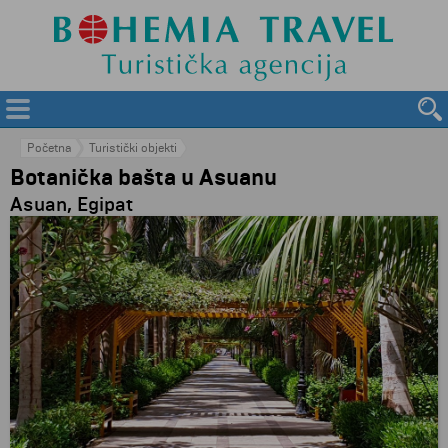
Početna
Turistički objekti
Botanička bašta u Asuanu
Asuan, Egipat