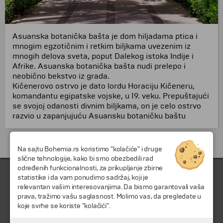
Asuanska botanička bašta je dom hiljadama ptica i
mnogim egzotičnim i retkim biljkama uvezenim iz
mnogih delova sveta, poput Dalekog istoka Indije i
Afrike. Asuanska botanička bašta nudi prelepo i
neobično bekstvo iz grada.
Kičenerovo ostrvo je dato lordu Horaciju Kičeneru,
komandantu egipatske vojske, u 19. veku. Prepuštajući
se svojoj odanosti divnim biljkama, on je celo ostrvo
razvio u zapanjujuću Asuansku botaničku baštu
Putovanja i odmori do Egipat »
Na sajtu Bohemia.rs koristimo "kolačiće" i druge
slične tehnologije, kako bi smo obezbedili rad
određenih funkcionalnosti, za prikupljanje zbirne
statistike i da vam ponudimo sadržaj, koji je
relevantan vašim interesovanjima. Da bismo garantovali vaša
prava, tražimo vašu saglasnost. Molimo vas, da pregledate u
koje svrhe se koriste "kolačići".