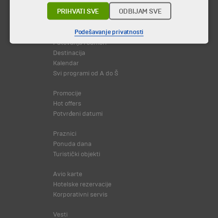
PRIHVATI SVE
ODBIJAM SVE
© 2026 TA BOHEMIA TRAVEL DOO.
Sva prava zadržava.
Podešavanje privatnosti
Putovanja i odmori
Destinacija
Kalendar
Svi programi od A do Š
Promocije
Hot offers
Potvrđeni datumi
Praznici
Ponuda dana
Turistički objekti
Avio karte
Hotelske rezervacije
Korporativni servis
Vesti