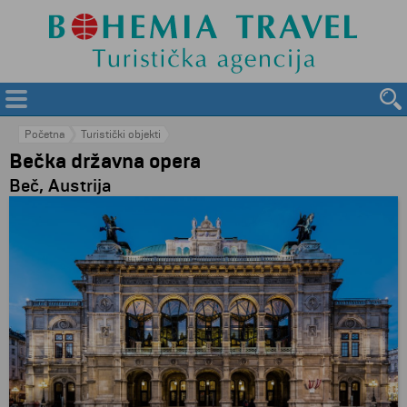
Početna
Turistički objekti
Bečka državna opera
Beč, Austrija