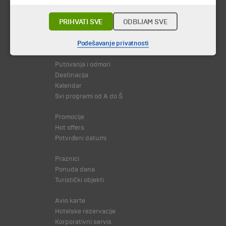
PRIHVATI SVE
ODBIJAM SVE
© 2026 TA BOHEMIA TRAVEL DOO.
Sva prava zadržava.
Podešavanje privatnosti
Putovanja i odmori
Destinacija
Kalendar
Svi programi od A do Š
Promocije
Hot offers
Potvrđeni datumi
Praznici
Ponuda dana
Turistički objekti
Avio karte
Hotelske rezervacije
Korporativni servis