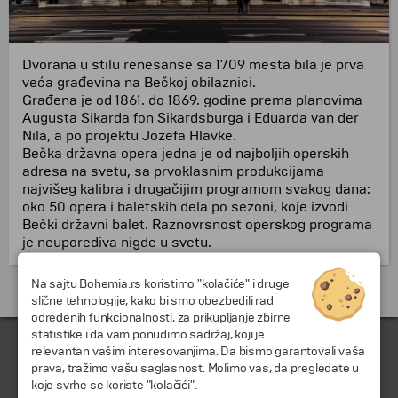
Dvorana u stilu renesanse sa 1709 mesta bila je prva
veća građevina na Bečkoj obilaznici.
Građena je od 1861. do 1869. godine prema planovima
Augusta Sikarda fon Sikardsburga i Eduarda van der
Nila, a po projektu Jozefa Hlavke.
Bečka državna opera jedna je od najboljih operskih
adresa na svetu, sa prvoklasnim produkcijama
najvišeg kalibra i drugačijim programom svakog dana:
oko 50 opera i baletskih dela po sezoni, koje izvodi
Bečki državni balet. Raznovrsnost operskog programa
je neuporediva nigde u svetu.
Na sajtu Bohemia.rs koristimo "kolačiće" i druge
Putovanja i odmori do Austrija »
slične tehnologije, kako bi smo obezbedili rad
određenih funkcionalnosti, za prikupljanje zbirne
statistike i da vam ponudimo sadržaj, koji je
relevantan vašim interesovanjima. Da bismo garantovali vaša
prava, tražimo vašu saglasnost. Molimo vas, da pregledate u
koje svrhe se koriste "kolačići".