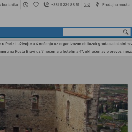
a korisnike
+381 11 334 88 51
Prodajna mesta
riz i uživajte u 4 noćenja uz organizovan obilazak grada sa lokalnim vodičem
a Kosta Bravi uz 7 noćenja u hotelima 4*, uključen avio prevoz i nezabora