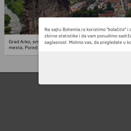
Na sajtu Bohemia.rs koristimo "kolačiće" i 
zbirne statistike i da vam ponudimo sadrža
Grad Arko, smešten na severu od jezera Garda, okružen je 
saglasnost. Molimo vas, da pregledate u koj
mesta. Pored svoje prelepe prirode, Arko je danas poznat