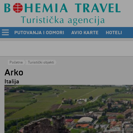
PUTOVANJA I ODMORI
AVIO KARTE
HOTELI
Početna
Turistički objekti
Arko
Italija