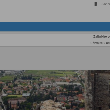
Ulaz z
Zaljubite se u Pa
Uživajte u odmoru n