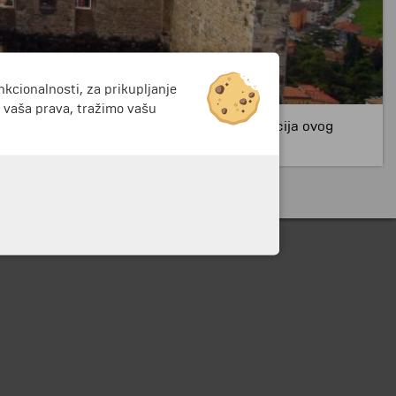
nkcionalnosti, za prikupljanje
i vaša prava, tražimo vašu
 Arko iz 12. veka – glavna turistička atrakcija ovog