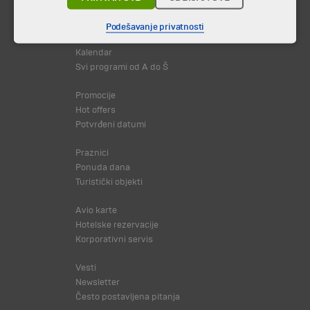
Putovanja i odmori
Podešavanje privatnosti
Destinacija
Kalendar
Svi programi od A do Š
Promocije
Hot offers
Potvrđeni datumi
Praznici
Ponuda dana
Turistički objekti
Avio karte
Hotelske rezervacije
Korporativni servis
Vesti
Newsletter
Često postavljena pitanja