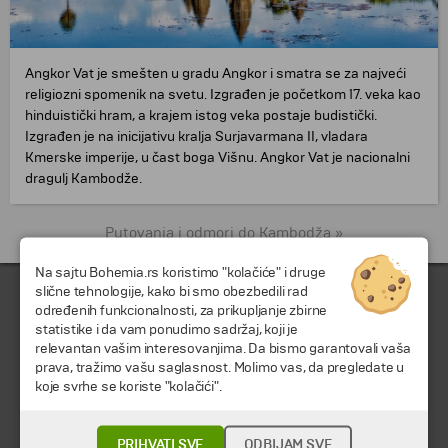
Angkor Vat je smešten u gradu Angkor i smatra se za najveći
religiozni spomenik na svetu. Izgrađen je početkom 17. veka kao
hinduistički hram, a krajem istog veka postaje budistički.
Izgrađen je na inicijativu kralja Surjavarmana II, vladara
Kmerske imperije, u čast boga Višnu. Angkor Vat je nacionalni
dragulj Kambodže.
Putovanja i odmori do Kambodža »
Na sajtu Bohemia.rs koristimo "kolačiće" i druge
slične tehnologije, kako bi smo obezbedili rad
određenih funkcionalnosti, za prikupljanje zbirne
statistike i da vam ponudimo sadržaj, koji je
relevantan vašim interesovanjima. Da bismo garantovali vaša
prava, tražimo vašu saglasnost. Molimo vas, da pregledate u
koje svrhe se koriste "kolačići".
© 2026 TA BOHEMIA TRAVEL DOO.
Sva prava zadržava.
PRIHVATI SVE
ODBIJAM SVE